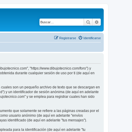
Buscar
Búsqueda avanza
Registrarse
Identificarse
ibujotecnico.com", "https://www.dibujotecnico.com/foro") y
btenida durante cualquier sesión de uso por ti (de aquí en
as cuales son un pequeño archivo de texto que se descargan en
id") y un identificador de sesión anónima (de aquí en adelante
ujotecnico.com" y se emplea para registrar cuales han sido
umento que solamente se refiere a las páginas creadas por el
s como usuario anónimo (de aquí en adelante "envíos
ayas identificado (de aquí en adelante "tus mensajes").
leada para la identificación (de aquí en adelante "tu