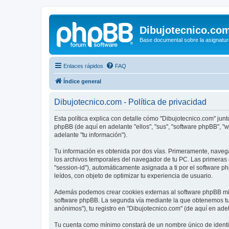
Dibujotecnico.co
Base documental sobre la asignatur
Enlaces rápidos
FAQ
Índice general
Dibujotecnico.com - Política de privacidad
Esta política explica con detalle cómo "Dibujotecnico.com" junt
phpBB (de aquí en adelante "ellos", "sus", "software phpBB", 
adelante "tu información").
Tu información es obtenida por dos vías. Primeramente, naveg
los archivos temporales del navegador de tu PC. Las primeras d
"session-id"), automáticamente asignada a ti por el software 
leídos, con objeto de optimizar tu experiencia de usuario.
Además podemos crear cookies externas al software phpBB mien
software phpBB. La segunda vía mediante la que obtenemos tu 
anónimos"), tu registro en "Dibujotecnico.com" (de aquí en adel
Tu cuenta como mínimo constará de un nombre único de identifi