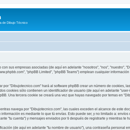
m
a de Dibujo Técnico
o con sus empresas asociadas (de aquí en adelante "nosotros", "nos", "nuestro", "D
"www.phpbb.com", "phpBB Limited", "phpBB Teams") emplean cualquier información o
ar por "Dibujotecnico.com" hará al software phpBB crear un número de cookies, l
os cookies sólo contienen un identificador de usuario (de aquí en adelante "user-
phpBB. Una tercera cookie se creará una vez que hayas navegado por temas en "Dib
tras navega por "Dibujotecnico.com", las cuales exceden el alcance de este doc
información es mediante lo que tú envías. Esto puede ser, y no limitado a: envío
ante "tu cuenta") y mensajes enviados por ti después de registrarte y mientras te h
cación (de aquí en adelante "tu nombre de usuario"), una contraseña personal emp