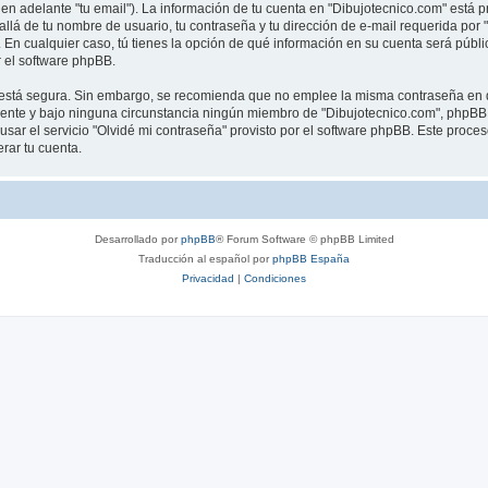
en adelante "tu email"). La información de tu cuenta en "Dibujotecnico.com" está p
llá de tu nombre de usuario, tu contraseña y tu dirección de e-mail requerida por 
”. En cualquier caso, tú tienes la opción de qué información en su cuenta será púb
 el software phpBB.
to está segura. Sin embargo, se recomienda que no emplee la misma contraseña en d
nte y bajo ninguna circunstancia ningún miembro de "Dibujotecnico.com", phpBB u 
sar el servicio "Olvidé mi contraseña" provisto por el software phpBB. Este proceso
rar tu cuenta.
Desarrollado por
phpBB
® Forum Software © phpBB Limited
Traducción al español por
phpBB España
Privacidad
|
Condiciones