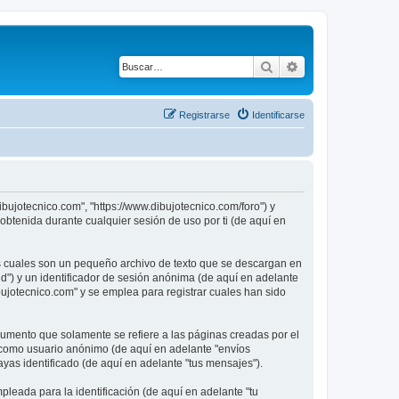
Buscar
Búsqueda avanza
Registrarse
Identificarse
ibujotecnico.com", "https://www.dibujotecnico.com/foro") y
btenida durante cualquier sesión de uso por ti (de aquí en
as cuales son un pequeño archivo de texto que se descargan en
id") y un identificador de sesión anónima (de aquí en adelante
ujotecnico.com" y se emplea para registrar cuales han sido
umento que solamente se refiere a las páginas creadas por el
s como usuario anónimo (de aquí en adelante "envíos
ayas identificado (de aquí en adelante "tus mensajes").
leada para la identificación (de aquí en adelante "tu