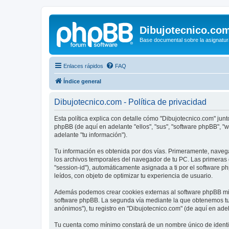
Dibujotecnico.co
Base documental sobre la asignatur
Enlaces rápidos
FAQ
Índice general
Dibujotecnico.com - Política de privacidad
Esta política explica con detalle cómo "Dibujotecnico.com" junt
phpBB (de aquí en adelante "ellos", "sus", "software phpBB", 
adelante "tu información").
Tu información es obtenida por dos vías. Primeramente, naveg
los archivos temporales del navegador de tu PC. Las primeras d
"session-id"), automáticamente asignada a ti por el software 
leídos, con objeto de optimizar tu experiencia de usuario.
Además podemos crear cookies externas al software phpBB mien
software phpBB. La segunda vía mediante la que obtenemos tu 
anónimos"), tu registro en "Dibujotecnico.com" (de aquí en adel
Tu cuenta como mínimo constará de un nombre único de identifi