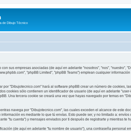
m
a de Dibujo Técnico
o con sus empresas asociadas (de aquí en adelante "nosotros", "nos", "nuestro", "D
"www.phpbb.com", "phpBB Limited", "phpBB Teams") emplean cualquier información o
ar por "Dibujotecnico.com" hará al software phpBB crear un número de cookies, l
os cookies sólo contienen un identificador de usuario (de aquí en adelante "user-
phpBB. Una tercera cookie se creará una vez que hayas navegado por temas en "Dib
tras navega por "Dibujotecnico.com", las cuales exceden el alcance de este doc
información es mediante lo que tú envías. Esto puede ser, y no limitado a: envío
ante "tu cuenta") y mensajes enviados por ti después de registrarte y mientras te h
cación (de aquí en adelante "tu nombre de usuario"), una contraseña personal emp