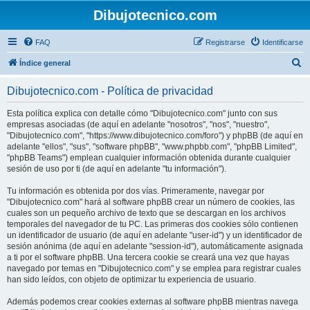
Dibujotecnico.com
FAQ
Registrarse
Identificarse
B
Índice general
u
Dibujotecnico.com - Política de privacidad
s
c
Esta política explica con detalle cómo "Dibujotecnico.com" junto con sus
empresas asociadas (de aquí en adelante "nosotros", "nos", "nuestro",
a
"Dibujotecnico.com", "https://www.dibujotecnico.com/foro") y phpBB (de aquí en
r
adelante "ellos", "sus", "software phpBB", "www.phpbb.com", "phpBB Limited",
"phpBB Teams") emplean cualquier información obtenida durante cualquier
sesión de uso por ti (de aquí en adelante "tu información").
Tu información es obtenida por dos vías. Primeramente, navegar por
"Dibujotecnico.com" hará al software phpBB crear un número de cookies, las
cuales son un pequeño archivo de texto que se descargan en los archivos
temporales del navegador de tu PC. Las primeras dos cookies sólo contienen
un identificador de usuario (de aquí en adelante "user-id") y un identificador de
sesión anónima (de aquí en adelante "session-id"), automáticamente asignada
a ti por el software phpBB. Una tercera cookie se creará una vez que hayas
navegado por temas en "Dibujotecnico.com" y se emplea para registrar cuales
han sido leídos, con objeto de optimizar tu experiencia de usuario.
Además podemos crear cookies externas al software phpBB mientras navega