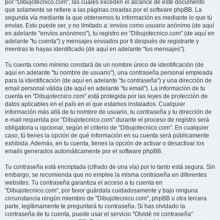
por "Dibujotecnico.com", las cuales exceden el alcance de este documento
que solamente se refiere a las páginas creadas por el software phpBB. La
segunda vía mediante la que obtenemos tu información es mediante lo que tú
envías. Esto puede ser, y no limitado a: envíos como usuario anónimo (de aquí
en adelante "envíos anónimos"), tu registro en "Dibujotecnico.com" (de aquí en
adelante "tu cuenta") y mensajes enviados por ti después de registrarte y
mientras te hayas identificado (de aquí en adelante "tus mensajes").
Tu cuenta como mínimo constará de un nombre único de identificación (de
aquí en adelante "tu nombre de usuario"), una contraseña personal empleada
para la identificación (de aquí en adelante "tu contraseña") y una dirección de
email personal válida (de aquí en adelante "tu email"). La información de tu
cuenta en "Dibujotecnico.com" está protegida por las leyes de protección de
datos aplicables en el país en el que estamos instalados. Cualquier
información más allá de tu nombre de usuario, tu contraseña y tu dirección de
e-mail requerida por "Dibujotecnico.com" durante el proceso de registro será
obligatoria u opcional, según el criterio de “Dibujotecnico.com”. En cualquier
caso, tú tienes la opción de qué información en su cuenta será públicamente
exhibida. Además, en tu cuenta, tienes la opción de activar o desactivar los
emails generados automáticamente por el software phpBB.
Tu contraseña está encriptada (cifrado de una vía) por lo tanto está segura. Sin
embargo, se recomienda que no emplee la misma contraseña en diferentes
websites. Tu contraseña garantiza el acceso a tu cuenta en
"Dibujotecnico.com", por favor guárdala cuidadosamente y bajo ninguna
circunstancia ningún miembro de "Dibujotecnico.com", phpBB u otra tercera
parte, legítimamente te preguntará tu contraseña. Si has olvidado la
contraseña de tu cuenta, puede usar el servicio "Olvidé mi contraseña"