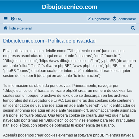
Dibujotecnico.com
FAQ
Registrarse
Identificarse
B
Índice general
u
Dibujotecnico.com - Política de privacidad
s
c
Esta política explica con detalle cómo "Dibujotecnico.com" junto con sus
empresas asociadas (de aquí en adelante "nosotros", "nos", "nuestro",
a
"Dibujotecnico.com", "https://www.dibujotecnico.com/foro") y phpBB (de aquí en
r
adelante "ellos", "sus", "software phpBB", "www.phpbb.com", "phpBB Limited",
"phpBB Teams") emplean cualquier información obtenida durante cualquier
sesión de uso por ti (de aquí en adelante "tu información").
Tu información es obtenida por dos vías. Primeramente, navegar por
"Dibujotecnico.com" hará al software phpBB crear un número de cookies, las
cuales son un pequeño archivo de texto que se descargan en los archivos
temporales del navegador de tu PC. Las primeras dos cookies sólo contienen
un identificador de usuario (de aquí en adelante "user-id") y un identificador de
sesión anónima (de aquí en adelante "session-id"), automáticamente asignada
a ti por el software phpBB. Una tercera cookie se creará una vez que hayas
navegado por temas en "Dibujotecnico.com" y se emplea para registrar cuales
han sido leídos, con objeto de optimizar tu experiencia de usuario.
Además podemos crear cookies externas al software phpBB mientras navega