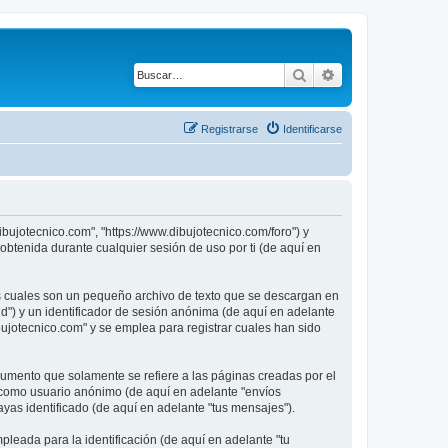
Buscar
Búsqueda avanza
Registrarse
Identificarse
ibujotecnico.com", "https://www.dibujotecnico.com/foro") y
btenida durante cualquier sesión de uso por ti (de aquí en
as cuales son un pequeño archivo de texto que se descargan en
id") y un identificador de sesión anónima (de aquí en adelante
ujotecnico.com" y se emplea para registrar cuales han sido
umento que solamente se refiere a las páginas creadas por el
s como usuario anónimo (de aquí en adelante "envíos
ayas identificado (de aquí en adelante "tus mensajes").
leada para la identificación (de aquí en adelante "tu