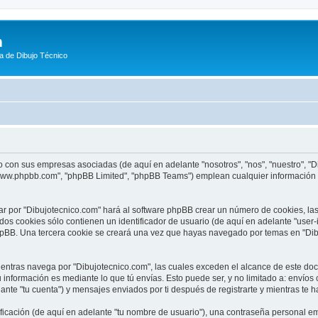
m
a de Dibujo Técnico
o con sus empresas asociadas (de aquí en adelante "nosotros", "nos", "nuestro", "D
"www.phpbb.com", "phpBB Limited", "phpBB Teams") emplean cualquier información o
ar por "Dibujotecnico.com" hará al software phpBB crear un número de cookies, l
os cookies sólo contienen un identificador de usuario (de aquí en adelante "user-
phpBB. Una tercera cookie se creará una vez que hayas navegado por temas en "Dib
tras navega por "Dibujotecnico.com", las cuales exceden el alcance de este doc
información es mediante lo que tú envías. Esto puede ser, y no limitado a: envío
ante "tu cuenta") y mensajes enviados por ti después de registrarte y mientras te h
cación (de aquí en adelante "tu nombre de usuario"), una contraseña personal emp