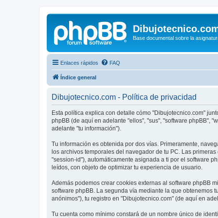
Dibujotecnico.co
Base documental sobre la asignatur
Enlaces rápidos
FAQ
Índice general
Dibujotecnico.com - Política de privacidad
Esta política explica con detalle cómo "Dibujotecnico.com" junt
phpBB (de aquí en adelante "ellos", "sus", "software phpBB", 
adelante "tu información").
Tu información es obtenida por dos vías. Primeramente, naveg
los archivos temporales del navegador de tu PC. Las primeras d
"session-id"), automáticamente asignada a ti por el software 
leídos, con objeto de optimizar tu experiencia de usuario.
Además podemos crear cookies externas al software phpBB mien
software phpBB. La segunda vía mediante la que obtenemos tu 
anónimos"), tu registro en "Dibujotecnico.com" (de aquí en adel
Tu cuenta como mínimo constará de un nombre único de identifi