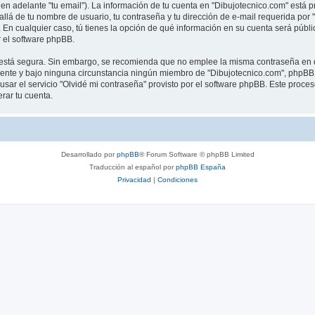
en adelante "tu email"). La información de tu cuenta en "Dibujotecnico.com" está p
llá de tu nombre de usuario, tu contraseña y tu dirección de e-mail requerida por 
”. En cualquier caso, tú tienes la opción de qué información en su cuenta será púb
 el software phpBB.
to está segura. Sin embargo, se recomienda que no emplee la misma contraseña en d
nte y bajo ninguna circunstancia ningún miembro de "Dibujotecnico.com", phpBB u 
sar el servicio "Olvidé mi contraseña" provisto por el software phpBB. Este proceso
rar tu cuenta.
Desarrollado por
phpBB
® Forum Software © phpBB Limited
Traducción al español por
phpBB España
Privacidad
|
Condiciones