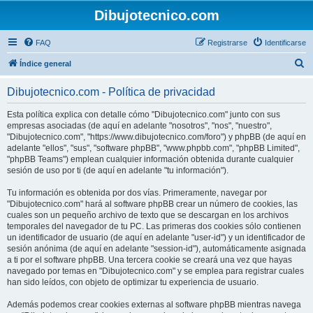
Dibujotecnico.com
FAQ
Registrarse
Identificarse
B
Índice general
u
Dibujotecnico.com - Política de privacidad
s
c
Esta política explica con detalle cómo "Dibujotecnico.com" junto con sus
empresas asociadas (de aquí en adelante "nosotros", "nos", "nuestro",
a
"Dibujotecnico.com", "https://www.dibujotecnico.com/foro") y phpBB (de aquí en
r
adelante "ellos", "sus", "software phpBB", "www.phpbb.com", "phpBB Limited",
"phpBB Teams") emplean cualquier información obtenida durante cualquier
sesión de uso por ti (de aquí en adelante "tu información").
Tu información es obtenida por dos vías. Primeramente, navegar por
"Dibujotecnico.com" hará al software phpBB crear un número de cookies, las
cuales son un pequeño archivo de texto que se descargan en los archivos
temporales del navegador de tu PC. Las primeras dos cookies sólo contienen
un identificador de usuario (de aquí en adelante "user-id") y un identificador de
sesión anónima (de aquí en adelante "session-id"), automáticamente asignada
a ti por el software phpBB. Una tercera cookie se creará una vez que hayas
navegado por temas en "Dibujotecnico.com" y se emplea para registrar cuales
han sido leídos, con objeto de optimizar tu experiencia de usuario.
Además podemos crear cookies externas al software phpBB mientras navega