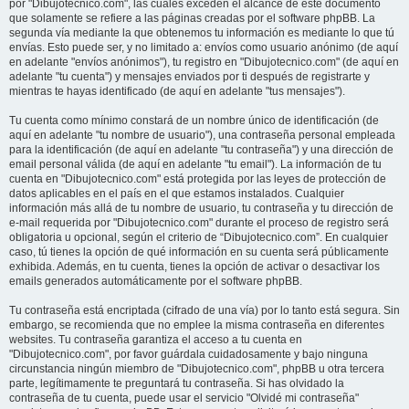
por "Dibujotecnico.com", las cuales exceden el alcance de este documento
que solamente se refiere a las páginas creadas por el software phpBB. La
segunda vía mediante la que obtenemos tu información es mediante lo que tú
envías. Esto puede ser, y no limitado a: envíos como usuario anónimo (de aquí
en adelante "envíos anónimos"), tu registro en "Dibujotecnico.com" (de aquí en
adelante "tu cuenta") y mensajes enviados por ti después de registrarte y
mientras te hayas identificado (de aquí en adelante "tus mensajes").
Tu cuenta como mínimo constará de un nombre único de identificación (de
aquí en adelante "tu nombre de usuario"), una contraseña personal empleada
para la identificación (de aquí en adelante "tu contraseña") y una dirección de
email personal válida (de aquí en adelante "tu email"). La información de tu
cuenta en "Dibujotecnico.com" está protegida por las leyes de protección de
datos aplicables en el país en el que estamos instalados. Cualquier
información más allá de tu nombre de usuario, tu contraseña y tu dirección de
e-mail requerida por "Dibujotecnico.com" durante el proceso de registro será
obligatoria u opcional, según el criterio de “Dibujotecnico.com”. En cualquier
caso, tú tienes la opción de qué información en su cuenta será públicamente
exhibida. Además, en tu cuenta, tienes la opción de activar o desactivar los
emails generados automáticamente por el software phpBB.
Tu contraseña está encriptada (cifrado de una vía) por lo tanto está segura. Sin
embargo, se recomienda que no emplee la misma contraseña en diferentes
websites. Tu contraseña garantiza el acceso a tu cuenta en
"Dibujotecnico.com", por favor guárdala cuidadosamente y bajo ninguna
circunstancia ningún miembro de "Dibujotecnico.com", phpBB u otra tercera
parte, legítimamente te preguntará tu contraseña. Si has olvidado la
contraseña de tu cuenta, puede usar el servicio "Olvidé mi contraseña"