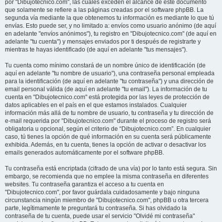
por "Dibujotecnico.com", las cuales exceden el alcance de este documento
que solamente se refiere a las páginas creadas por el software phpBB. La
segunda vía mediante la que obtenemos tu información es mediante lo que tú
envías. Esto puede ser, y no limitado a: envíos como usuario anónimo (de aquí
en adelante "envíos anónimos"), tu registro en "Dibujotecnico.com" (de aquí en
adelante "tu cuenta") y mensajes enviados por ti después de registrarte y
mientras te hayas identificado (de aquí en adelante "tus mensajes").
Tu cuenta como mínimo constará de un nombre único de identificación (de
aquí en adelante "tu nombre de usuario"), una contraseña personal empleada
para la identificación (de aquí en adelante "tu contraseña") y una dirección de
email personal válida (de aquí en adelante "tu email"). La información de tu
cuenta en "Dibujotecnico.com" está protegida por las leyes de protección de
datos aplicables en el país en el que estamos instalados. Cualquier
información más allá de tu nombre de usuario, tu contraseña y tu dirección de
e-mail requerida por "Dibujotecnico.com" durante el proceso de registro será
obligatoria u opcional, según el criterio de “Dibujotecnico.com”. En cualquier
caso, tú tienes la opción de qué información en su cuenta será públicamente
exhibida. Además, en tu cuenta, tienes la opción de activar o desactivar los
emails generados automáticamente por el software phpBB.
Tu contraseña está encriptada (cifrado de una vía) por lo tanto está segura. Sin
embargo, se recomienda que no emplee la misma contraseña en diferentes
websites. Tu contraseña garantiza el acceso a tu cuenta en
"Dibujotecnico.com", por favor guárdala cuidadosamente y bajo ninguna
circunstancia ningún miembro de "Dibujotecnico.com", phpBB u otra tercera
parte, legítimamente te preguntará tu contraseña. Si has olvidado la
contraseña de tu cuenta, puede usar el servicio "Olvidé mi contraseña"