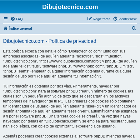
Dibujotecnico.com
FAQ
Registrarse
Identificarse
B
Índice general
u
Dibujotecnico.com - Política de privacidad
s
c
Esta política explica con detalle cómo "Dibujotecnico.com" junto con sus
empresas asociadas (de aquí en adelante "nosotros", "nos", "nuestro",
a
"Dibujotecnico.com", "https://www.dibujotecnico.com/foro") y phpBB (de aquí en
r
adelante "ellos", "sus", "software phpBB", "www.phpbb.com", "phpBB Limited",
"phpBB Teams") emplean cualquier información obtenida durante cualquier
sesión de uso por ti (de aquí en adelante "tu información").
Tu información es obtenida por dos vías. Primeramente, navegar por
"Dibujotecnico.com" hará al software phpBB crear un número de cookies, las
cuales son un pequeño archivo de texto que se descargan en los archivos
temporales del navegador de tu PC. Las primeras dos cookies sólo contienen
un identificador de usuario (de aquí en adelante "user-id") y un identificador de
sesión anónima (de aquí en adelante "session-id"), automáticamente asignada
a ti por el software phpBB. Una tercera cookie se creará una vez que hayas
navegado por temas en "Dibujotecnico.com" y se emplea para registrar cuales
han sido leídos, con objeto de optimizar tu experiencia de usuario.
Además podemos crear cookies externas al software phpBB mientras navega