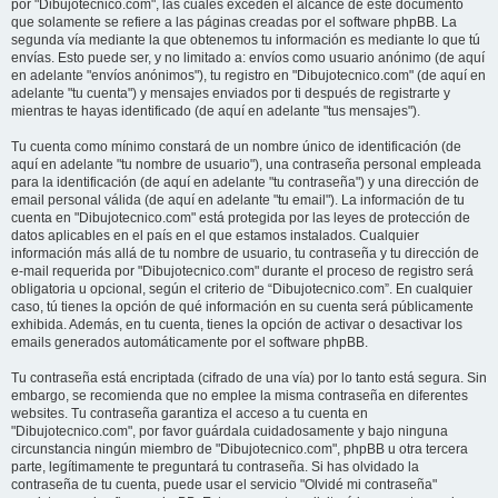
por "Dibujotecnico.com", las cuales exceden el alcance de este documento
que solamente se refiere a las páginas creadas por el software phpBB. La
segunda vía mediante la que obtenemos tu información es mediante lo que tú
envías. Esto puede ser, y no limitado a: envíos como usuario anónimo (de aquí
en adelante "envíos anónimos"), tu registro en "Dibujotecnico.com" (de aquí en
adelante "tu cuenta") y mensajes enviados por ti después de registrarte y
mientras te hayas identificado (de aquí en adelante "tus mensajes").
Tu cuenta como mínimo constará de un nombre único de identificación (de
aquí en adelante "tu nombre de usuario"), una contraseña personal empleada
para la identificación (de aquí en adelante "tu contraseña") y una dirección de
email personal válida (de aquí en adelante "tu email"). La información de tu
cuenta en "Dibujotecnico.com" está protegida por las leyes de protección de
datos aplicables en el país en el que estamos instalados. Cualquier
información más allá de tu nombre de usuario, tu contraseña y tu dirección de
e-mail requerida por "Dibujotecnico.com" durante el proceso de registro será
obligatoria u opcional, según el criterio de “Dibujotecnico.com”. En cualquier
caso, tú tienes la opción de qué información en su cuenta será públicamente
exhibida. Además, en tu cuenta, tienes la opción de activar o desactivar los
emails generados automáticamente por el software phpBB.
Tu contraseña está encriptada (cifrado de una vía) por lo tanto está segura. Sin
embargo, se recomienda que no emplee la misma contraseña en diferentes
websites. Tu contraseña garantiza el acceso a tu cuenta en
"Dibujotecnico.com", por favor guárdala cuidadosamente y bajo ninguna
circunstancia ningún miembro de "Dibujotecnico.com", phpBB u otra tercera
parte, legítimamente te preguntará tu contraseña. Si has olvidado la
contraseña de tu cuenta, puede usar el servicio "Olvidé mi contraseña"