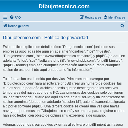
Dibujotecnico.com
FAQ
Registrarse
Identificarse
B
Índice general
u
Dibujotecnico.com - Política de privacidad
s
c
Esta política explica con detalle cómo "Dibujotecnico.com" junto con sus
empresas asociadas (de aquí en adelante "nosotros", "nos", "nuestro",
a
"Dibujotecnico.com", "https://www.dibujotecnico.com/foro") y phpBB (de aquí en
r
adelante "ellos", "sus", "software phpBB", "www.phpbb.com", "phpBB Limited",
"phpBB Teams") emplean cualquier información obtenida durante cualquier
sesión de uso por ti (de aquí en adelante "tu información").
Tu información es obtenida por dos vías. Primeramente, navegar por
"Dibujotecnico.com" hará al software phpBB crear un número de cookies, las
cuales son un pequeño archivo de texto que se descargan en los archivos
temporales del navegador de tu PC. Las primeras dos cookies sólo contienen
un identificador de usuario (de aquí en adelante "user-id") y un identificador de
sesión anónima (de aquí en adelante "session-id"), automáticamente asignada
a ti por el software phpBB. Una tercera cookie se creará una vez que hayas
navegado por temas en "Dibujotecnico.com" y se emplea para registrar cuales
han sido leídos, con objeto de optimizar tu experiencia de usuario.
Además podemos crear cookies externas al software phpBB mientras navega