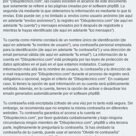
por "Dibujotecnico.com", las cuales exceden el alcance de este documento
que solamente se refiere a las páginas creadas por el software phpBB. La
segunda vía mediante la que obtenemos tu información es mediante lo que tú
envías. Esto puede ser, y no limitado a: envíos como usuario anónimo (de aquí
en adelante "envíos anónimos"), tu registro en "Dibujotecnico.com" (de aquí en
adelante "tu cuenta") y mensajes enviados por ti después de registrarte y
mientras te hayas identificado (de aquí en adelante "tus mensajes").
Tu cuenta como mínimo constará de un nombre único de identificación (de
aquí en adelante "tu nombre de usuario"), una contraseña personal empleada
para la identificación (de aquí en adelante "tu contraseña") y una dirección de
email personal válida (de aquí en adelante "tu email"). La información de tu
cuenta en "Dibujotecnico.com" está protegida por las leyes de protección de
datos aplicables en el país en el que estamos instalados. Cualquier
información más allá de tu nombre de usuario, tu contraseña y tu dirección de
e-mail requerida por "Dibujotecnico.com" durante el proceso de registro será
obligatoria u opcional, según el criterio de “Dibujotecnico.com”. En cualquier
caso, tú tienes la opción de qué información en su cuenta será públicamente
exhibida. Además, en tu cuenta, tienes la opción de activar o desactivar los
emails generados automáticamente por el software phpBB.
Tu contraseña está encriptada (cifrado de una vía) por lo tanto está segura. Sin
embargo, se recomienda que no emplee la misma contraseña en diferentes
websites. Tu contraseña garantiza el acceso a tu cuenta en
"Dibujotecnico.com", por favor guárdala cuidadosamente y bajo ninguna
circunstancia ningún miembro de "Dibujotecnico.com", phpBB u otra tercera
parte, legítimamente te preguntará tu contraseña. Si has olvidado la
contraseña de tu cuenta, puede usar el servicio "Olvidé mi contraseña"