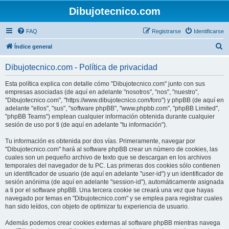
Dibujotecnico.com
FAQ
Registrarse
Identificarse
B
Índice general
u
Dibujotecnico.com - Política de privacidad
s
c
Esta política explica con detalle cómo "Dibujotecnico.com" junto con sus
empresas asociadas (de aquí en adelante "nosotros", "nos", "nuestro",
a
"Dibujotecnico.com", "https://www.dibujotecnico.com/foro") y phpBB (de aquí en
r
adelante "ellos", "sus", "software phpBB", "www.phpbb.com", "phpBB Limited",
"phpBB Teams") emplean cualquier información obtenida durante cualquier
sesión de uso por ti (de aquí en adelante "tu información").
Tu información es obtenida por dos vías. Primeramente, navegar por
"Dibujotecnico.com" hará al software phpBB crear un número de cookies, las
cuales son un pequeño archivo de texto que se descargan en los archivos
temporales del navegador de tu PC. Las primeras dos cookies sólo contienen
un identificador de usuario (de aquí en adelante "user-id") y un identificador de
sesión anónima (de aquí en adelante "session-id"), automáticamente asignada
a ti por el software phpBB. Una tercera cookie se creará una vez que hayas
navegado por temas en "Dibujotecnico.com" y se emplea para registrar cuales
han sido leídos, con objeto de optimizar tu experiencia de usuario.
Además podemos crear cookies externas al software phpBB mientras navega