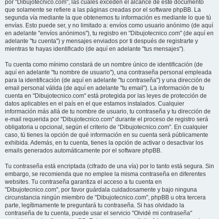
por "Dibujotecnico.com", las cuales exceden el alcance de este documento
que solamente se refiere a las páginas creadas por el software phpBB. La
segunda vía mediante la que obtenemos tu información es mediante lo que tú
envías. Esto puede ser, y no limitado a: envíos como usuario anónimo (de aquí
en adelante "envíos anónimos"), tu registro en "Dibujotecnico.com" (de aquí en
adelante "tu cuenta") y mensajes enviados por ti después de registrarte y
mientras te hayas identificado (de aquí en adelante "tus mensajes").
Tu cuenta como mínimo constará de un nombre único de identificación (de
aquí en adelante "tu nombre de usuario"), una contraseña personal empleada
para la identificación (de aquí en adelante "tu contraseña") y una dirección de
email personal válida (de aquí en adelante "tu email"). La información de tu
cuenta en "Dibujotecnico.com" está protegida por las leyes de protección de
datos aplicables en el país en el que estamos instalados. Cualquier
información más allá de tu nombre de usuario, tu contraseña y tu dirección de
e-mail requerida por "Dibujotecnico.com" durante el proceso de registro será
obligatoria u opcional, según el criterio de “Dibujotecnico.com”. En cualquier
caso, tú tienes la opción de qué información en su cuenta será públicamente
exhibida. Además, en tu cuenta, tienes la opción de activar o desactivar los
emails generados automáticamente por el software phpBB.
Tu contraseña está encriptada (cifrado de una vía) por lo tanto está segura. Sin
embargo, se recomienda que no emplee la misma contraseña en diferentes
websites. Tu contraseña garantiza el acceso a tu cuenta en
"Dibujotecnico.com", por favor guárdala cuidadosamente y bajo ninguna
circunstancia ningún miembro de "Dibujotecnico.com", phpBB u otra tercera
parte, legítimamente te preguntará tu contraseña. Si has olvidado la
contraseña de tu cuenta, puede usar el servicio "Olvidé mi contraseña"