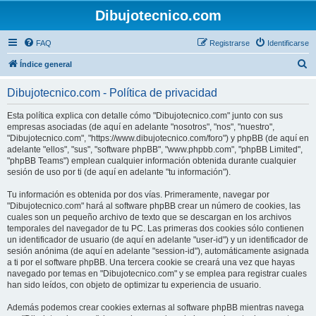
Dibujotecnico.com
FAQ
Registrarse
Identificarse
B
Índice general
u
Dibujotecnico.com - Política de privacidad
s
c
Esta política explica con detalle cómo "Dibujotecnico.com" junto con sus
empresas asociadas (de aquí en adelante "nosotros", "nos", "nuestro",
a
"Dibujotecnico.com", "https://www.dibujotecnico.com/foro") y phpBB (de aquí en
r
adelante "ellos", "sus", "software phpBB", "www.phpbb.com", "phpBB Limited",
"phpBB Teams") emplean cualquier información obtenida durante cualquier
sesión de uso por ti (de aquí en adelante "tu información").
Tu información es obtenida por dos vías. Primeramente, navegar por
"Dibujotecnico.com" hará al software phpBB crear un número de cookies, las
cuales son un pequeño archivo de texto que se descargan en los archivos
temporales del navegador de tu PC. Las primeras dos cookies sólo contienen
un identificador de usuario (de aquí en adelante "user-id") y un identificador de
sesión anónima (de aquí en adelante "session-id"), automáticamente asignada
a ti por el software phpBB. Una tercera cookie se creará una vez que hayas
navegado por temas en "Dibujotecnico.com" y se emplea para registrar cuales
han sido leídos, con objeto de optimizar tu experiencia de usuario.
Además podemos crear cookies externas al software phpBB mientras navega