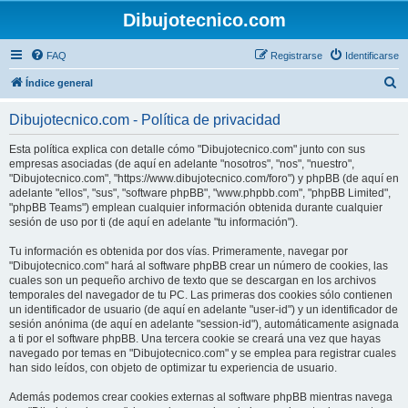
Dibujotecnico.com
FAQ
Registrarse
Identificarse
B
Índice general
u
Dibujotecnico.com - Política de privacidad
s
c
Esta política explica con detalle cómo "Dibujotecnico.com" junto con sus
empresas asociadas (de aquí en adelante "nosotros", "nos", "nuestro",
a
"Dibujotecnico.com", "https://www.dibujotecnico.com/foro") y phpBB (de aquí en
r
adelante "ellos", "sus", "software phpBB", "www.phpbb.com", "phpBB Limited",
"phpBB Teams") emplean cualquier información obtenida durante cualquier
sesión de uso por ti (de aquí en adelante "tu información").
Tu información es obtenida por dos vías. Primeramente, navegar por
"Dibujotecnico.com" hará al software phpBB crear un número de cookies, las
cuales son un pequeño archivo de texto que se descargan en los archivos
temporales del navegador de tu PC. Las primeras dos cookies sólo contienen
un identificador de usuario (de aquí en adelante "user-id") y un identificador de
sesión anónima (de aquí en adelante "session-id"), automáticamente asignada
a ti por el software phpBB. Una tercera cookie se creará una vez que hayas
navegado por temas en "Dibujotecnico.com" y se emplea para registrar cuales
han sido leídos, con objeto de optimizar tu experiencia de usuario.
Además podemos crear cookies externas al software phpBB mientras navega