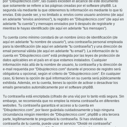
por "Dibujotecnico.com", las cuales exceden el alcance de este documento
que solamente se refiere a las páginas creadas por el software phpBB. La
segunda vía mediante la que obtenemos tu información es mediante lo que tú
envías. Esto puede ser, y no limitado a: envíos como usuario anónimo (de aquí
en adelante "envíos anónimos"), tu registro en "Dibujotecnico.com" (de aquí en
adelante "tu cuenta") y mensajes enviados por ti después de registrarte y
mientras te hayas identificado (de aquí en adelante "tus mensajes").
Tu cuenta como mínimo constará de un nombre único de identificación (de
aquí en adelante "tu nombre de usuario"), una contraseña personal empleada
para la identificación (de aquí en adelante "tu contraseña") y una dirección de
email personal válida (de aquí en adelante "tu email"). La información de tu
cuenta en "Dibujotecnico.com" está protegida por las leyes de protección de
datos aplicables en el país en el que estamos instalados. Cualquier
información más allá de tu nombre de usuario, tu contraseña y tu dirección de
e-mail requerida por "Dibujotecnico.com" durante el proceso de registro será
obligatoria u opcional, según el criterio de “Dibujotecnico.com”. En cualquier
caso, tú tienes la opción de qué información en su cuenta será públicamente
exhibida. Además, en tu cuenta, tienes la opción de activar o desactivar los
emails generados automáticamente por el software phpBB.
Tu contraseña está encriptada (cifrado de una vía) por lo tanto está segura. Sin
embargo, se recomienda que no emplee la misma contraseña en diferentes
websites. Tu contraseña garantiza el acceso a tu cuenta en
"Dibujotecnico.com", por favor guárdala cuidadosamente y bajo ninguna
circunstancia ningún miembro de "Dibujotecnico.com", phpBB u otra tercera
parte, legítimamente te preguntará tu contraseña. Si has olvidado la
contraseña de tu cuenta, puede usar el servicio "Olvidé mi contraseña"