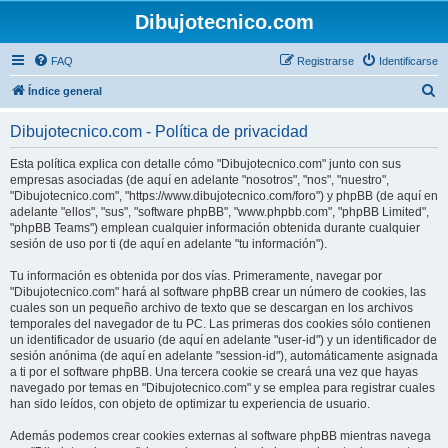
Dibujotecnico.com
FAQ
Registrarse
Identificarse
B
Índice general
u
Dibujotecnico.com - Política de privacidad
s
c
Esta política explica con detalle cómo "Dibujotecnico.com" junto con sus
empresas asociadas (de aquí en adelante "nosotros", "nos", "nuestro",
a
"Dibujotecnico.com", "https://www.dibujotecnico.com/foro") y phpBB (de aquí en
r
adelante "ellos", "sus", "software phpBB", "www.phpbb.com", "phpBB Limited",
"phpBB Teams") emplean cualquier información obtenida durante cualquier
sesión de uso por ti (de aquí en adelante "tu información").
Tu información es obtenida por dos vías. Primeramente, navegar por
"Dibujotecnico.com" hará al software phpBB crear un número de cookies, las
cuales son un pequeño archivo de texto que se descargan en los archivos
temporales del navegador de tu PC. Las primeras dos cookies sólo contienen
un identificador de usuario (de aquí en adelante "user-id") y un identificador de
sesión anónima (de aquí en adelante "session-id"), automáticamente asignada
a ti por el software phpBB. Una tercera cookie se creará una vez que hayas
navegado por temas en "Dibujotecnico.com" y se emplea para registrar cuales
han sido leídos, con objeto de optimizar tu experiencia de usuario.
Además podemos crear cookies externas al software phpBB mientras navega