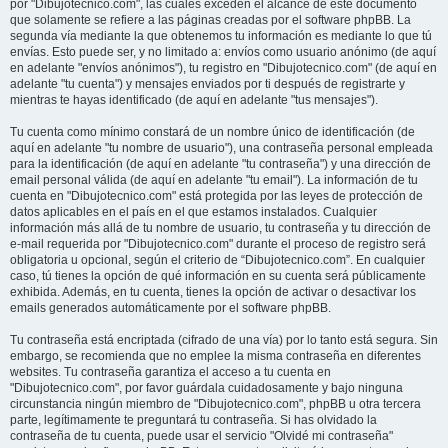
por "Dibujotecnico.com", las cuales exceden el alcance de este documento
que solamente se refiere a las páginas creadas por el software phpBB. La
segunda vía mediante la que obtenemos tu información es mediante lo que tú
envías. Esto puede ser, y no limitado a: envíos como usuario anónimo (de aquí
en adelante "envíos anónimos"), tu registro en "Dibujotecnico.com" (de aquí en
adelante "tu cuenta") y mensajes enviados por ti después de registrarte y
mientras te hayas identificado (de aquí en adelante "tus mensajes").
Tu cuenta como mínimo constará de un nombre único de identificación (de
aquí en adelante "tu nombre de usuario"), una contraseña personal empleada
para la identificación (de aquí en adelante "tu contraseña") y una dirección de
email personal válida (de aquí en adelante "tu email"). La información de tu
cuenta en "Dibujotecnico.com" está protegida por las leyes de protección de
datos aplicables en el país en el que estamos instalados. Cualquier
información más allá de tu nombre de usuario, tu contraseña y tu dirección de
e-mail requerida por "Dibujotecnico.com" durante el proceso de registro será
obligatoria u opcional, según el criterio de “Dibujotecnico.com”. En cualquier
caso, tú tienes la opción de qué información en su cuenta será públicamente
exhibida. Además, en tu cuenta, tienes la opción de activar o desactivar los
emails generados automáticamente por el software phpBB.
Tu contraseña está encriptada (cifrado de una vía) por lo tanto está segura. Sin
embargo, se recomienda que no emplee la misma contraseña en diferentes
websites. Tu contraseña garantiza el acceso a tu cuenta en
"Dibujotecnico.com", por favor guárdala cuidadosamente y bajo ninguna
circunstancia ningún miembro de "Dibujotecnico.com", phpBB u otra tercera
parte, legítimamente te preguntará tu contraseña. Si has olvidado la
contraseña de tu cuenta, puede usar el servicio "Olvidé mi contraseña"