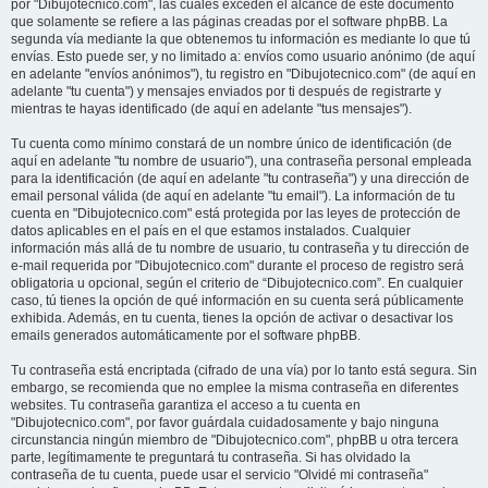
por "Dibujotecnico.com", las cuales exceden el alcance de este documento
que solamente se refiere a las páginas creadas por el software phpBB. La
segunda vía mediante la que obtenemos tu información es mediante lo que tú
envías. Esto puede ser, y no limitado a: envíos como usuario anónimo (de aquí
en adelante "envíos anónimos"), tu registro en "Dibujotecnico.com" (de aquí en
adelante "tu cuenta") y mensajes enviados por ti después de registrarte y
mientras te hayas identificado (de aquí en adelante "tus mensajes").
Tu cuenta como mínimo constará de un nombre único de identificación (de
aquí en adelante "tu nombre de usuario"), una contraseña personal empleada
para la identificación (de aquí en adelante "tu contraseña") y una dirección de
email personal válida (de aquí en adelante "tu email"). La información de tu
cuenta en "Dibujotecnico.com" está protegida por las leyes de protección de
datos aplicables en el país en el que estamos instalados. Cualquier
información más allá de tu nombre de usuario, tu contraseña y tu dirección de
e-mail requerida por "Dibujotecnico.com" durante el proceso de registro será
obligatoria u opcional, según el criterio de “Dibujotecnico.com”. En cualquier
caso, tú tienes la opción de qué información en su cuenta será públicamente
exhibida. Además, en tu cuenta, tienes la opción de activar o desactivar los
emails generados automáticamente por el software phpBB.
Tu contraseña está encriptada (cifrado de una vía) por lo tanto está segura. Sin
embargo, se recomienda que no emplee la misma contraseña en diferentes
websites. Tu contraseña garantiza el acceso a tu cuenta en
"Dibujotecnico.com", por favor guárdala cuidadosamente y bajo ninguna
circunstancia ningún miembro de "Dibujotecnico.com", phpBB u otra tercera
parte, legítimamente te preguntará tu contraseña. Si has olvidado la
contraseña de tu cuenta, puede usar el servicio "Olvidé mi contraseña"