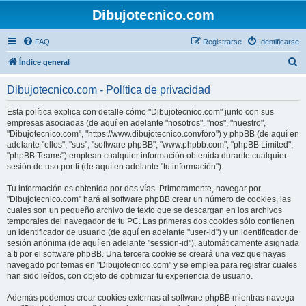
Dibujotecnico.com
FAQ
Registrarse
Identificarse
B
Índice general
u
Dibujotecnico.com - Política de privacidad
s
c
Esta política explica con detalle cómo "Dibujotecnico.com" junto con sus
empresas asociadas (de aquí en adelante "nosotros", "nos", "nuestro",
a
"Dibujotecnico.com", "https://www.dibujotecnico.com/foro") y phpBB (de aquí en
r
adelante "ellos", "sus", "software phpBB", "www.phpbb.com", "phpBB Limited",
"phpBB Teams") emplean cualquier información obtenida durante cualquier
sesión de uso por ti (de aquí en adelante "tu información").
Tu información es obtenida por dos vías. Primeramente, navegar por
"Dibujotecnico.com" hará al software phpBB crear un número de cookies, las
cuales son un pequeño archivo de texto que se descargan en los archivos
temporales del navegador de tu PC. Las primeras dos cookies sólo contienen
un identificador de usuario (de aquí en adelante "user-id") y un identificador de
sesión anónima (de aquí en adelante "session-id"), automáticamente asignada
a ti por el software phpBB. Una tercera cookie se creará una vez que hayas
navegado por temas en "Dibujotecnico.com" y se emplea para registrar cuales
han sido leídos, con objeto de optimizar tu experiencia de usuario.
Además podemos crear cookies externas al software phpBB mientras navega