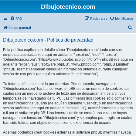
Dibujotecnico.com
FAQ
Registrarse
Identificarse
B
Índice general
u
Dibujotecnico.com - Política de privacidad
s
c
Esta política explica con detalle cómo "Dibujotecnico.com" junto con sus
empresas asociadas (de aquí en adelante "nosotros", "nos", "nuestro",
a
"Dibujotecnico.com", "https://www.dibujotecnico.com/foro") y phpBB (de aquí en
r
adelante "ellos", "sus", "software phpBB", "www.phpbb.com", "phpBB Limited",
"phpBB Teams") emplean cualquier información obtenida durante cualquier
sesión de uso por ti (de aquí en adelante "tu información").
Tu información es obtenida por dos vías. Primeramente, navegar por
"Dibujotecnico.com" hará al software phpBB crear un número de cookies, las
cuales son un pequeño archivo de texto que se descargan en los archivos
temporales del navegador de tu PC. Las primeras dos cookies sólo contienen
un identificador de usuario (de aquí en adelante "user-id") y un identificador de
sesión anónima (de aquí en adelante "session-id"), automáticamente asignada
a ti por el software phpBB. Una tercera cookie se creará una vez que hayas
navegado por temas en "Dibujotecnico.com" y se emplea para registrar cuales
han sido leídos, con objeto de optimizar tu experiencia de usuario.
Además podemos crear cookies externas al software phpBB mientras navega