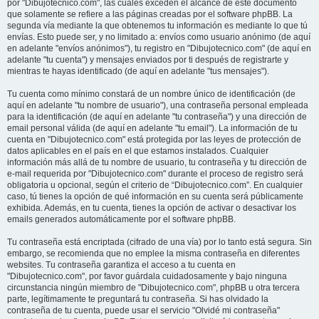
por "Dibujotecnico.com", las cuales exceden el alcance de este documento
que solamente se refiere a las páginas creadas por el software phpBB. La
segunda vía mediante la que obtenemos tu información es mediante lo que tú
envías. Esto puede ser, y no limitado a: envíos como usuario anónimo (de aquí
en adelante "envíos anónimos"), tu registro en "Dibujotecnico.com" (de aquí en
adelante "tu cuenta") y mensajes enviados por ti después de registrarte y
mientras te hayas identificado (de aquí en adelante "tus mensajes").
Tu cuenta como mínimo constará de un nombre único de identificación (de
aquí en adelante "tu nombre de usuario"), una contraseña personal empleada
para la identificación (de aquí en adelante "tu contraseña") y una dirección de
email personal válida (de aquí en adelante "tu email"). La información de tu
cuenta en "Dibujotecnico.com" está protegida por las leyes de protección de
datos aplicables en el país en el que estamos instalados. Cualquier
información más allá de tu nombre de usuario, tu contraseña y tu dirección de
e-mail requerida por "Dibujotecnico.com" durante el proceso de registro será
obligatoria u opcional, según el criterio de “Dibujotecnico.com”. En cualquier
caso, tú tienes la opción de qué información en su cuenta será públicamente
exhibida. Además, en tu cuenta, tienes la opción de activar o desactivar los
emails generados automáticamente por el software phpBB.
Tu contraseña está encriptada (cifrado de una vía) por lo tanto está segura. Sin
embargo, se recomienda que no emplee la misma contraseña en diferentes
websites. Tu contraseña garantiza el acceso a tu cuenta en
"Dibujotecnico.com", por favor guárdala cuidadosamente y bajo ninguna
circunstancia ningún miembro de "Dibujotecnico.com", phpBB u otra tercera
parte, legítimamente te preguntará tu contraseña. Si has olvidado la
contraseña de tu cuenta, puede usar el servicio "Olvidé mi contraseña"