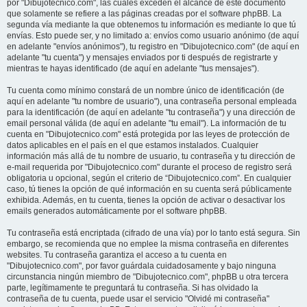
por "Dibujotecnico.com", las cuales exceden el alcance de este documento
que solamente se refiere a las páginas creadas por el software phpBB. La
segunda vía mediante la que obtenemos tu información es mediante lo que tú
envías. Esto puede ser, y no limitado a: envíos como usuario anónimo (de aquí
en adelante "envíos anónimos"), tu registro en "Dibujotecnico.com" (de aquí en
adelante "tu cuenta") y mensajes enviados por ti después de registrarte y
mientras te hayas identificado (de aquí en adelante "tus mensajes").
Tu cuenta como mínimo constará de un nombre único de identificación (de
aquí en adelante "tu nombre de usuario"), una contraseña personal empleada
para la identificación (de aquí en adelante "tu contraseña") y una dirección de
email personal válida (de aquí en adelante "tu email"). La información de tu
cuenta en "Dibujotecnico.com" está protegida por las leyes de protección de
datos aplicables en el país en el que estamos instalados. Cualquier
información más allá de tu nombre de usuario, tu contraseña y tu dirección de
e-mail requerida por "Dibujotecnico.com" durante el proceso de registro será
obligatoria u opcional, según el criterio de “Dibujotecnico.com”. En cualquier
caso, tú tienes la opción de qué información en su cuenta será públicamente
exhibida. Además, en tu cuenta, tienes la opción de activar o desactivar los
emails generados automáticamente por el software phpBB.
Tu contraseña está encriptada (cifrado de una vía) por lo tanto está segura. Sin
embargo, se recomienda que no emplee la misma contraseña en diferentes
websites. Tu contraseña garantiza el acceso a tu cuenta en
"Dibujotecnico.com", por favor guárdala cuidadosamente y bajo ninguna
circunstancia ningún miembro de "Dibujotecnico.com", phpBB u otra tercera
parte, legítimamente te preguntará tu contraseña. Si has olvidado la
contraseña de tu cuenta, puede usar el servicio "Olvidé mi contraseña"