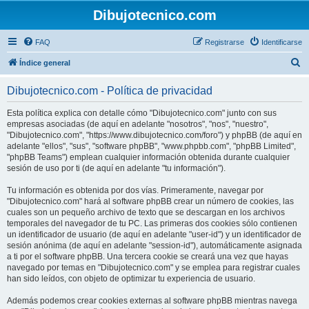
Dibujotecnico.com
FAQ
Registrarse
Identificarse
B
Índice general
u
Dibujotecnico.com - Política de privacidad
s
c
Esta política explica con detalle cómo "Dibujotecnico.com" junto con sus
empresas asociadas (de aquí en adelante "nosotros", "nos", "nuestro",
a
"Dibujotecnico.com", "https://www.dibujotecnico.com/foro") y phpBB (de aquí en
r
adelante "ellos", "sus", "software phpBB", "www.phpbb.com", "phpBB Limited",
"phpBB Teams") emplean cualquier información obtenida durante cualquier
sesión de uso por ti (de aquí en adelante "tu información").
Tu información es obtenida por dos vías. Primeramente, navegar por
"Dibujotecnico.com" hará al software phpBB crear un número de cookies, las
cuales son un pequeño archivo de texto que se descargan en los archivos
temporales del navegador de tu PC. Las primeras dos cookies sólo contienen
un identificador de usuario (de aquí en adelante "user-id") y un identificador de
sesión anónima (de aquí en adelante "session-id"), automáticamente asignada
a ti por el software phpBB. Una tercera cookie se creará una vez que hayas
navegado por temas en "Dibujotecnico.com" y se emplea para registrar cuales
han sido leídos, con objeto de optimizar tu experiencia de usuario.
Además podemos crear cookies externas al software phpBB mientras navega