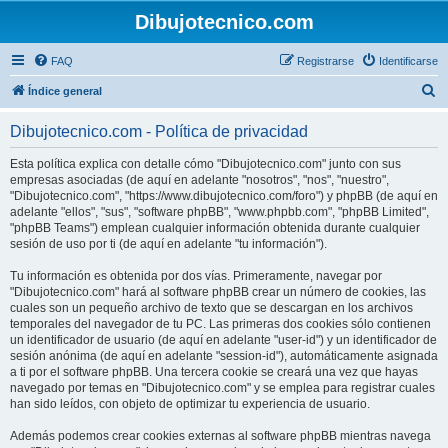
Dibujotecnico.com
FAQ
Registrarse
Identificarse
B
Índice general
u
Dibujotecnico.com - Política de privacidad
s
c
Esta política explica con detalle cómo "Dibujotecnico.com" junto con sus
empresas asociadas (de aquí en adelante "nosotros", "nos", "nuestro",
a
"Dibujotecnico.com", "https://www.dibujotecnico.com/foro") y phpBB (de aquí en
r
adelante "ellos", "sus", "software phpBB", "www.phpbb.com", "phpBB Limited",
"phpBB Teams") emplean cualquier información obtenida durante cualquier
sesión de uso por ti (de aquí en adelante "tu información").
Tu información es obtenida por dos vías. Primeramente, navegar por
"Dibujotecnico.com" hará al software phpBB crear un número de cookies, las
cuales son un pequeño archivo de texto que se descargan en los archivos
temporales del navegador de tu PC. Las primeras dos cookies sólo contienen
un identificador de usuario (de aquí en adelante "user-id") y un identificador de
sesión anónima (de aquí en adelante "session-id"), automáticamente asignada
a ti por el software phpBB. Una tercera cookie se creará una vez que hayas
navegado por temas en "Dibujotecnico.com" y se emplea para registrar cuales
han sido leídos, con objeto de optimizar tu experiencia de usuario.
Además podemos crear cookies externas al software phpBB mientras navega