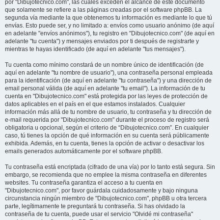
por "Dibujotecnico.com", las cuales exceden el alcance de este documento
que solamente se refiere a las páginas creadas por el software phpBB. La
segunda vía mediante la que obtenemos tu información es mediante lo que tú
envías. Esto puede ser, y no limitado a: envíos como usuario anónimo (de aquí
en adelante "envíos anónimos"), tu registro en "Dibujotecnico.com" (de aquí en
adelante "tu cuenta") y mensajes enviados por ti después de registrarte y
mientras te hayas identificado (de aquí en adelante "tus mensajes").
Tu cuenta como mínimo constará de un nombre único de identificación (de
aquí en adelante "tu nombre de usuario"), una contraseña personal empleada
para la identificación (de aquí en adelante "tu contraseña") y una dirección de
email personal válida (de aquí en adelante "tu email"). La información de tu
cuenta en "Dibujotecnico.com" está protegida por las leyes de protección de
datos aplicables en el país en el que estamos instalados. Cualquier
información más allá de tu nombre de usuario, tu contraseña y tu dirección de
e-mail requerida por "Dibujotecnico.com" durante el proceso de registro será
obligatoria u opcional, según el criterio de “Dibujotecnico.com”. En cualquier
caso, tú tienes la opción de qué información en su cuenta será públicamente
exhibida. Además, en tu cuenta, tienes la opción de activar o desactivar los
emails generados automáticamente por el software phpBB.
Tu contraseña está encriptada (cifrado de una vía) por lo tanto está segura. Sin
embargo, se recomienda que no emplee la misma contraseña en diferentes
websites. Tu contraseña garantiza el acceso a tu cuenta en
"Dibujotecnico.com", por favor guárdala cuidadosamente y bajo ninguna
circunstancia ningún miembro de "Dibujotecnico.com", phpBB u otra tercera
parte, legítimamente te preguntará tu contraseña. Si has olvidado la
contraseña de tu cuenta, puede usar el servicio "Olvidé mi contraseña"