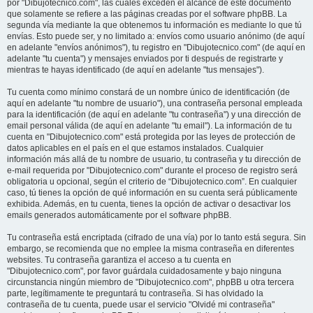
por "Dibujotecnico.com", las cuales exceden el alcance de este documento
que solamente se refiere a las páginas creadas por el software phpBB. La
segunda vía mediante la que obtenemos tu información es mediante lo que tú
envías. Esto puede ser, y no limitado a: envíos como usuario anónimo (de aquí
en adelante "envíos anónimos"), tu registro en "Dibujotecnico.com" (de aquí en
adelante "tu cuenta") y mensajes enviados por ti después de registrarte y
mientras te hayas identificado (de aquí en adelante "tus mensajes").
Tu cuenta como mínimo constará de un nombre único de identificación (de
aquí en adelante "tu nombre de usuario"), una contraseña personal empleada
para la identificación (de aquí en adelante "tu contraseña") y una dirección de
email personal válida (de aquí en adelante "tu email"). La información de tu
cuenta en "Dibujotecnico.com" está protegida por las leyes de protección de
datos aplicables en el país en el que estamos instalados. Cualquier
información más allá de tu nombre de usuario, tu contraseña y tu dirección de
e-mail requerida por "Dibujotecnico.com" durante el proceso de registro será
obligatoria u opcional, según el criterio de “Dibujotecnico.com”. En cualquier
caso, tú tienes la opción de qué información en su cuenta será públicamente
exhibida. Además, en tu cuenta, tienes la opción de activar o desactivar los
emails generados automáticamente por el software phpBB.
Tu contraseña está encriptada (cifrado de una vía) por lo tanto está segura. Sin
embargo, se recomienda que no emplee la misma contraseña en diferentes
websites. Tu contraseña garantiza el acceso a tu cuenta en
"Dibujotecnico.com", por favor guárdala cuidadosamente y bajo ninguna
circunstancia ningún miembro de "Dibujotecnico.com", phpBB u otra tercera
parte, legítimamente te preguntará tu contraseña. Si has olvidado la
contraseña de tu cuenta, puede usar el servicio "Olvidé mi contraseña"