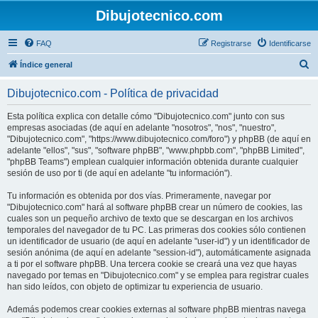
Dibujotecnico.com
FAQ
Registrarse
Identificarse
B
Índice general
u
Dibujotecnico.com - Política de privacidad
s
c
Esta política explica con detalle cómo "Dibujotecnico.com" junto con sus
empresas asociadas (de aquí en adelante "nosotros", "nos", "nuestro",
a
"Dibujotecnico.com", "https://www.dibujotecnico.com/foro") y phpBB (de aquí en
r
adelante "ellos", "sus", "software phpBB", "www.phpbb.com", "phpBB Limited",
"phpBB Teams") emplean cualquier información obtenida durante cualquier
sesión de uso por ti (de aquí en adelante "tu información").
Tu información es obtenida por dos vías. Primeramente, navegar por
"Dibujotecnico.com" hará al software phpBB crear un número de cookies, las
cuales son un pequeño archivo de texto que se descargan en los archivos
temporales del navegador de tu PC. Las primeras dos cookies sólo contienen
un identificador de usuario (de aquí en adelante "user-id") y un identificador de
sesión anónima (de aquí en adelante "session-id"), automáticamente asignada
a ti por el software phpBB. Una tercera cookie se creará una vez que hayas
navegado por temas en "Dibujotecnico.com" y se emplea para registrar cuales
han sido leídos, con objeto de optimizar tu experiencia de usuario.
Además podemos crear cookies externas al software phpBB mientras navega