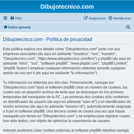
Dibujotecnico.com
FAQ
Registrarse
Identificarse
B
Índice general
u
Dibujotecnico.com - Política de privacidad
s
c
Esta política explica con detalle cómo "Dibujotecnico.com" junto con sus
empresas asociadas (de aquí en adelante "nosotros", "nos", "nuestro",
a
"Dibujotecnico.com", "https://www.dibujotecnico.com/foro") y phpBB (de aquí en
r
adelante "ellos", "sus", "software phpBB", "www.phpbb.com", "phpBB Limited",
"phpBB Teams") emplean cualquier información obtenida durante cualquier
sesión de uso por ti (de aquí en adelante "tu información").
Tu información es obtenida por dos vías. Primeramente, navegar por
"Dibujotecnico.com" hará al software phpBB crear un número de cookies, las
cuales son un pequeño archivo de texto que se descargan en los archivos
temporales del navegador de tu PC. Las primeras dos cookies sólo contienen
un identificador de usuario (de aquí en adelante "user-id") y un identificador de
sesión anónima (de aquí en adelante "session-id"), automáticamente asignada
a ti por el software phpBB. Una tercera cookie se creará una vez que hayas
navegado por temas en "Dibujotecnico.com" y se emplea para registrar cuales
han sido leídos, con objeto de optimizar tu experiencia de usuario.
Además podemos crear cookies externas al software phpBB mientras navega