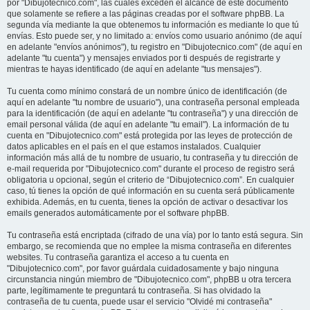
por "Dibujotecnico.com", las cuales exceden el alcance de este documento
que solamente se refiere a las páginas creadas por el software phpBB. La
segunda vía mediante la que obtenemos tu información es mediante lo que tú
envías. Esto puede ser, y no limitado a: envíos como usuario anónimo (de aquí
en adelante "envíos anónimos"), tu registro en "Dibujotecnico.com" (de aquí en
adelante "tu cuenta") y mensajes enviados por ti después de registrarte y
mientras te hayas identificado (de aquí en adelante "tus mensajes").
Tu cuenta como mínimo constará de un nombre único de identificación (de
aquí en adelante "tu nombre de usuario"), una contraseña personal empleada
para la identificación (de aquí en adelante "tu contraseña") y una dirección de
email personal válida (de aquí en adelante "tu email"). La información de tu
cuenta en "Dibujotecnico.com" está protegida por las leyes de protección de
datos aplicables en el país en el que estamos instalados. Cualquier
información más allá de tu nombre de usuario, tu contraseña y tu dirección de
e-mail requerida por "Dibujotecnico.com" durante el proceso de registro será
obligatoria u opcional, según el criterio de “Dibujotecnico.com”. En cualquier
caso, tú tienes la opción de qué información en su cuenta será públicamente
exhibida. Además, en tu cuenta, tienes la opción de activar o desactivar los
emails generados automáticamente por el software phpBB.
Tu contraseña está encriptada (cifrado de una vía) por lo tanto está segura. Sin
embargo, se recomienda que no emplee la misma contraseña en diferentes
websites. Tu contraseña garantiza el acceso a tu cuenta en
"Dibujotecnico.com", por favor guárdala cuidadosamente y bajo ninguna
circunstancia ningún miembro de "Dibujotecnico.com", phpBB u otra tercera
parte, legítimamente te preguntará tu contraseña. Si has olvidado la
contraseña de tu cuenta, puede usar el servicio "Olvidé mi contraseña"