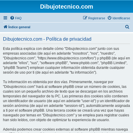
Dibujotecnico.com
FAQ
Registrarse
Identificarse
B
Índice general
u
Dibujotecnico.com - Política de privacidad
s
c
Esta política explica con detalle cómo "Dibujotecnico.com" junto con sus
empresas asociadas (de aquí en adelante "nosotros", "nos", "nuestro",
a
"Dibujotecnico.com", "https://www.dibujotecnico.com/foro") y phpBB (de aquí en
r
adelante "ellos", "sus", "software phpBB", "www.phpbb.com", "phpBB Limited",
"phpBB Teams") emplean cualquier información obtenida durante cualquier
sesión de uso por ti (de aquí en adelante "tu información").
Tu información es obtenida por dos vías. Primeramente, navegar por
"Dibujotecnico.com" hará al software phpBB crear un número de cookies, las
cuales son un pequeño archivo de texto que se descargan en los archivos
temporales del navegador de tu PC. Las primeras dos cookies sólo contienen
un identificador de usuario (de aquí en adelante "user-id") y un identificador de
sesión anónima (de aquí en adelante "session-id"), automáticamente asignada
a ti por el software phpBB. Una tercera cookie se creará una vez que hayas
navegado por temas en "Dibujotecnico.com" y se emplea para registrar cuales
han sido leídos, con objeto de optimizar tu experiencia de usuario.
Además podemos crear cookies externas al software phpBB mientras navega