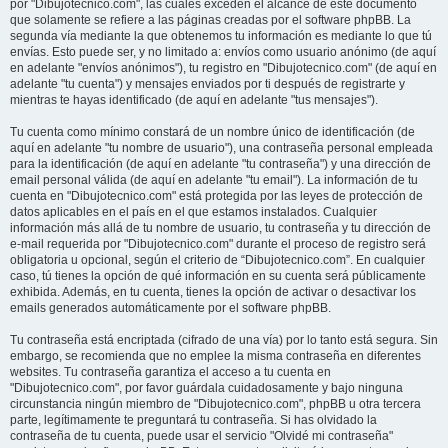
por "Dibujotecnico.com", las cuales exceden el alcance de este documento
que solamente se refiere a las páginas creadas por el software phpBB. La
segunda vía mediante la que obtenemos tu información es mediante lo que tú
envías. Esto puede ser, y no limitado a: envíos como usuario anónimo (de aquí
en adelante "envíos anónimos"), tu registro en "Dibujotecnico.com" (de aquí en
adelante "tu cuenta") y mensajes enviados por ti después de registrarte y
mientras te hayas identificado (de aquí en adelante "tus mensajes").
Tu cuenta como mínimo constará de un nombre único de identificación (de
aquí en adelante "tu nombre de usuario"), una contraseña personal empleada
para la identificación (de aquí en adelante "tu contraseña") y una dirección de
email personal válida (de aquí en adelante "tu email"). La información de tu
cuenta en "Dibujotecnico.com" está protegida por las leyes de protección de
datos aplicables en el país en el que estamos instalados. Cualquier
información más allá de tu nombre de usuario, tu contraseña y tu dirección de
e-mail requerida por "Dibujotecnico.com" durante el proceso de registro será
obligatoria u opcional, según el criterio de “Dibujotecnico.com”. En cualquier
caso, tú tienes la opción de qué información en su cuenta será públicamente
exhibida. Además, en tu cuenta, tienes la opción de activar o desactivar los
emails generados automáticamente por el software phpBB.
Tu contraseña está encriptada (cifrado de una vía) por lo tanto está segura. Sin
embargo, se recomienda que no emplee la misma contraseña en diferentes
websites. Tu contraseña garantiza el acceso a tu cuenta en
"Dibujotecnico.com", por favor guárdala cuidadosamente y bajo ninguna
circunstancia ningún miembro de "Dibujotecnico.com", phpBB u otra tercera
parte, legítimamente te preguntará tu contraseña. Si has olvidado la
contraseña de tu cuenta, puede usar el servicio "Olvidé mi contraseña"