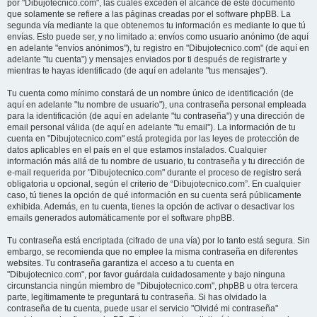
por "Dibujotecnico.com", las cuales exceden el alcance de este documento
que solamente se refiere a las páginas creadas por el software phpBB. La
segunda vía mediante la que obtenemos tu información es mediante lo que tú
envías. Esto puede ser, y no limitado a: envíos como usuario anónimo (de aquí
en adelante "envíos anónimos"), tu registro en "Dibujotecnico.com" (de aquí en
adelante "tu cuenta") y mensajes enviados por ti después de registrarte y
mientras te hayas identificado (de aquí en adelante "tus mensajes").
Tu cuenta como mínimo constará de un nombre único de identificación (de
aquí en adelante "tu nombre de usuario"), una contraseña personal empleada
para la identificación (de aquí en adelante "tu contraseña") y una dirección de
email personal válida (de aquí en adelante "tu email"). La información de tu
cuenta en "Dibujotecnico.com" está protegida por las leyes de protección de
datos aplicables en el país en el que estamos instalados. Cualquier
información más allá de tu nombre de usuario, tu contraseña y tu dirección de
e-mail requerida por "Dibujotecnico.com" durante el proceso de registro será
obligatoria u opcional, según el criterio de “Dibujotecnico.com”. En cualquier
caso, tú tienes la opción de qué información en su cuenta será públicamente
exhibida. Además, en tu cuenta, tienes la opción de activar o desactivar los
emails generados automáticamente por el software phpBB.
Tu contraseña está encriptada (cifrado de una vía) por lo tanto está segura. Sin
embargo, se recomienda que no emplee la misma contraseña en diferentes
websites. Tu contraseña garantiza el acceso a tu cuenta en
"Dibujotecnico.com", por favor guárdala cuidadosamente y bajo ninguna
circunstancia ningún miembro de "Dibujotecnico.com", phpBB u otra tercera
parte, legítimamente te preguntará tu contraseña. Si has olvidado la
contraseña de tu cuenta, puede usar el servicio "Olvidé mi contraseña"