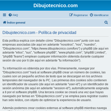
Dibujotecnico.com
FAQ
Registrarse
Identificarse
B
Índice general
u
Dibujotecnico.com - Política de privacidad
s
c
Esta política explica con detalle cómo "Dibujotecnico.com" junto con sus
empresas asociadas (de aquí en adelante "nosotros", "nos", "nuestro",
a
"Dibujotecnico.com", "https://www.dibujotecnico.com/foro") y phpBB (de aquí en
r
adelante "ellos", "sus", "software phpBB", "www.phpbb.com", "phpBB Limited",
"phpBB Teams") emplean cualquier información obtenida durante cualquier
sesión de uso por ti (de aquí en adelante "tu información").
Tu información es obtenida por dos vías. Primeramente, navegar por
"Dibujotecnico.com" hará al software phpBB crear un número de cookies, las
cuales son un pequeño archivo de texto que se descargan en los archivos
temporales del navegador de tu PC. Las primeras dos cookies sólo contienen
un identificador de usuario (de aquí en adelante "user-id") y un identificador de
sesión anónima (de aquí en adelante "session-id"), automáticamente asignada
a ti por el software phpBB. Una tercera cookie se creará una vez que hayas
navegado por temas en "Dibujotecnico.com" y se emplea para registrar cuales
han sido leídos, con objeto de optimizar tu experiencia de usuario.
Además podemos crear cookies externas al software phpBB mientras navega