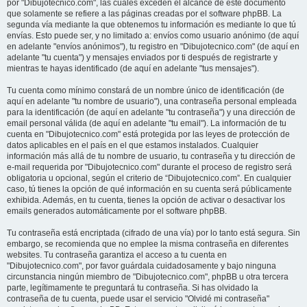
por "Dibujotecnico.com", las cuales exceden el alcance de este documento
que solamente se refiere a las páginas creadas por el software phpBB. La
segunda vía mediante la que obtenemos tu información es mediante lo que tú
envías. Esto puede ser, y no limitado a: envíos como usuario anónimo (de aquí
en adelante "envíos anónimos"), tu registro en "Dibujotecnico.com" (de aquí en
adelante "tu cuenta") y mensajes enviados por ti después de registrarte y
mientras te hayas identificado (de aquí en adelante "tus mensajes").
Tu cuenta como mínimo constará de un nombre único de identificación (de
aquí en adelante "tu nombre de usuario"), una contraseña personal empleada
para la identificación (de aquí en adelante "tu contraseña") y una dirección de
email personal válida (de aquí en adelante "tu email"). La información de tu
cuenta en "Dibujotecnico.com" está protegida por las leyes de protección de
datos aplicables en el país en el que estamos instalados. Cualquier
información más allá de tu nombre de usuario, tu contraseña y tu dirección de
e-mail requerida por "Dibujotecnico.com" durante el proceso de registro será
obligatoria u opcional, según el criterio de “Dibujotecnico.com”. En cualquier
caso, tú tienes la opción de qué información en su cuenta será públicamente
exhibida. Además, en tu cuenta, tienes la opción de activar o desactivar los
emails generados automáticamente por el software phpBB.
Tu contraseña está encriptada (cifrado de una vía) por lo tanto está segura. Sin
embargo, se recomienda que no emplee la misma contraseña en diferentes
websites. Tu contraseña garantiza el acceso a tu cuenta en
"Dibujotecnico.com", por favor guárdala cuidadosamente y bajo ninguna
circunstancia ningún miembro de "Dibujotecnico.com", phpBB u otra tercera
parte, legítimamente te preguntará tu contraseña. Si has olvidado la
contraseña de tu cuenta, puede usar el servicio "Olvidé mi contraseña"