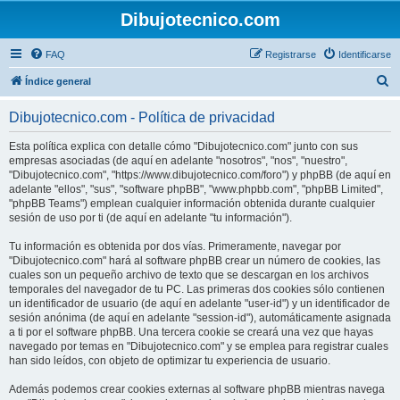
Dibujotecnico.com
FAQ
Registrarse
Identificarse
B
Índice general
u
Dibujotecnico.com - Política de privacidad
s
c
Esta política explica con detalle cómo "Dibujotecnico.com" junto con sus
empresas asociadas (de aquí en adelante "nosotros", "nos", "nuestro",
a
"Dibujotecnico.com", "https://www.dibujotecnico.com/foro") y phpBB (de aquí en
r
adelante "ellos", "sus", "software phpBB", "www.phpbb.com", "phpBB Limited",
"phpBB Teams") emplean cualquier información obtenida durante cualquier
sesión de uso por ti (de aquí en adelante "tu información").
Tu información es obtenida por dos vías. Primeramente, navegar por
"Dibujotecnico.com" hará al software phpBB crear un número de cookies, las
cuales son un pequeño archivo de texto que se descargan en los archivos
temporales del navegador de tu PC. Las primeras dos cookies sólo contienen
un identificador de usuario (de aquí en adelante "user-id") y un identificador de
sesión anónima (de aquí en adelante "session-id"), automáticamente asignada
a ti por el software phpBB. Una tercera cookie se creará una vez que hayas
navegado por temas en "Dibujotecnico.com" y se emplea para registrar cuales
han sido leídos, con objeto de optimizar tu experiencia de usuario.
Además podemos crear cookies externas al software phpBB mientras navega