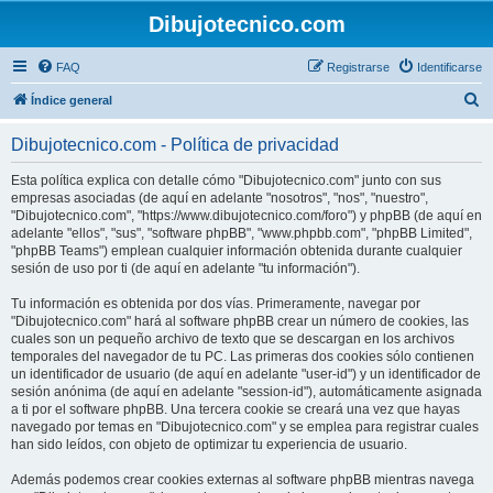
Dibujotecnico.com
FAQ
Registrarse
Identificarse
B
Índice general
u
Dibujotecnico.com - Política de privacidad
s
c
Esta política explica con detalle cómo "Dibujotecnico.com" junto con sus
empresas asociadas (de aquí en adelante "nosotros", "nos", "nuestro",
a
"Dibujotecnico.com", "https://www.dibujotecnico.com/foro") y phpBB (de aquí en
r
adelante "ellos", "sus", "software phpBB", "www.phpbb.com", "phpBB Limited",
"phpBB Teams") emplean cualquier información obtenida durante cualquier
sesión de uso por ti (de aquí en adelante "tu información").
Tu información es obtenida por dos vías. Primeramente, navegar por
"Dibujotecnico.com" hará al software phpBB crear un número de cookies, las
cuales son un pequeño archivo de texto que se descargan en los archivos
temporales del navegador de tu PC. Las primeras dos cookies sólo contienen
un identificador de usuario (de aquí en adelante "user-id") y un identificador de
sesión anónima (de aquí en adelante "session-id"), automáticamente asignada
a ti por el software phpBB. Una tercera cookie se creará una vez que hayas
navegado por temas en "Dibujotecnico.com" y se emplea para registrar cuales
han sido leídos, con objeto de optimizar tu experiencia de usuario.
Además podemos crear cookies externas al software phpBB mientras navega