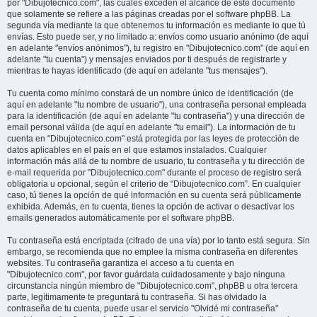
por "Dibujotecnico.com", las cuales exceden el alcance de este documento
que solamente se refiere a las páginas creadas por el software phpBB. La
segunda vía mediante la que obtenemos tu información es mediante lo que tú
envías. Esto puede ser, y no limitado a: envíos como usuario anónimo (de aquí
en adelante "envíos anónimos"), tu registro en "Dibujotecnico.com" (de aquí en
adelante "tu cuenta") y mensajes enviados por ti después de registrarte y
mientras te hayas identificado (de aquí en adelante "tus mensajes").
Tu cuenta como mínimo constará de un nombre único de identificación (de
aquí en adelante "tu nombre de usuario"), una contraseña personal empleada
para la identificación (de aquí en adelante "tu contraseña") y una dirección de
email personal válida (de aquí en adelante "tu email"). La información de tu
cuenta en "Dibujotecnico.com" está protegida por las leyes de protección de
datos aplicables en el país en el que estamos instalados. Cualquier
información más allá de tu nombre de usuario, tu contraseña y tu dirección de
e-mail requerida por "Dibujotecnico.com" durante el proceso de registro será
obligatoria u opcional, según el criterio de “Dibujotecnico.com”. En cualquier
caso, tú tienes la opción de qué información en su cuenta será públicamente
exhibida. Además, en tu cuenta, tienes la opción de activar o desactivar los
emails generados automáticamente por el software phpBB.
Tu contraseña está encriptada (cifrado de una vía) por lo tanto está segura. Sin
embargo, se recomienda que no emplee la misma contraseña en diferentes
websites. Tu contraseña garantiza el acceso a tu cuenta en
"Dibujotecnico.com", por favor guárdala cuidadosamente y bajo ninguna
circunstancia ningún miembro de "Dibujotecnico.com", phpBB u otra tercera
parte, legítimamente te preguntará tu contraseña. Si has olvidado la
contraseña de tu cuenta, puede usar el servicio "Olvidé mi contraseña"