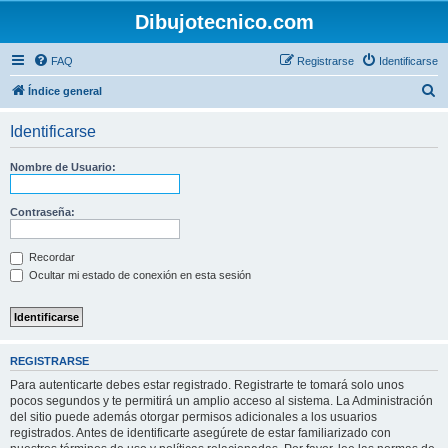
Dibujotecnico.com
FAQ
Registrarse
Identificarse
B
Índice general
u
Identificarse
s
c
Nombre de Usuario:
a
r
Contraseña:
Recordar
Ocultar mi estado de conexión en esta sesión
REGISTRARSE
Para autenticarte debes estar registrado. Registrarte te tomará solo unos
pocos segundos y te permitirá un amplio acceso al sistema. La Administración
del sitio puede además otorgar permisos adicionales a los usuarios
registrados. Antes de identificarte asegúrete de estar familiarizado con