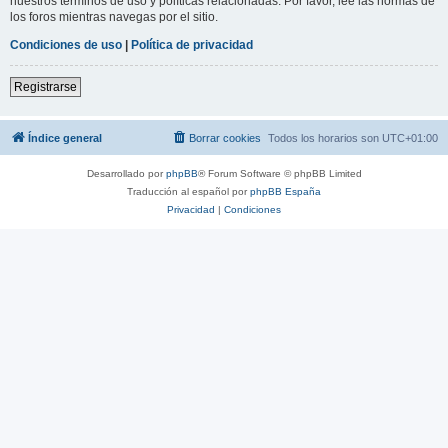
nuestros términos de uso y políticas relacionadas. Por favor, lee las normas de
los foros mientras navegas por el sitio.
Condiciones de uso
|
Política de privacidad
Registrarse
Índice general
Borrar cookies
Todos los horarios son
UTC+01:00
Desarrollado por
phpBB
® Forum Software © phpBB Limited
Traducción al español por
phpBB España
Privacidad
|
Condiciones