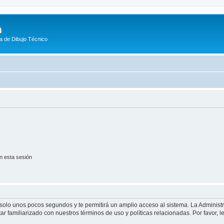
m
a de Dibujo Técnico
n esta sesión
á solo unos pocos segundos y te permitirá un amplio acceso al sistema. La Adminis
tar familiarizado con nuestros términos de uso y políticas relacionadas. Por favor, l