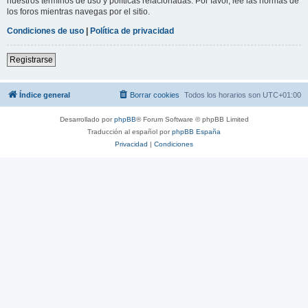
nuestros términos de uso y políticas relacionadas. Por favor, lee las normas de
los foros mientras navegas por el sitio.
Condiciones de uso
|
Política de privacidad
Registrarse
Índice general
Borrar cookies
Todos los horarios son
UTC+01:00
Desarrollado por
phpBB
® Forum Software © phpBB Limited
Traducción al español por
phpBB España
Privacidad
|
Condiciones