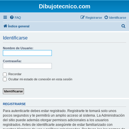
Dibujotecnico.com
FAQ
Registrarse
Identificarse
B
Índice general
u
Identificarse
s
c
Nombre de Usuario:
a
r
Contraseña:
Recordar
Ocultar mi estado de conexión en esta sesión
REGISTRARSE
Para autenticarte debes estar registrado. Registrarte te tomará solo unos
pocos segundos y te permitirá un amplio acceso al sistema. La Administración
del sitio puede además otorgar permisos adicionales a los usuarios
registrados. Antes de identificarte asegúrete de estar familiarizado con