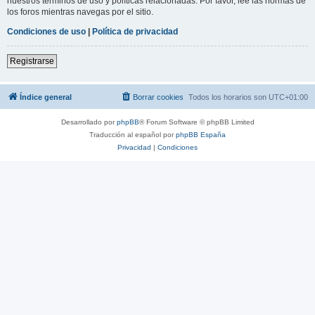
nuestros términos de uso y políticas relacionadas. Por favor, lee las normas de
los foros mientras navegas por el sitio.
Condiciones de uso
|
Política de privacidad
Registrarse
Índice general
Borrar cookies
Todos los horarios son
UTC+01:00
Desarrollado por
phpBB
® Forum Software © phpBB Limited
Traducción al español por
phpBB España
Privacidad
|
Condiciones