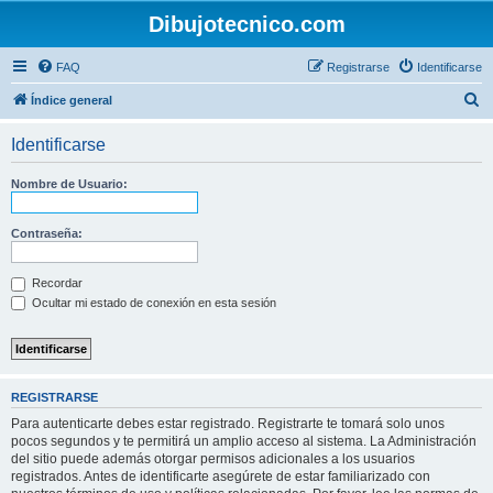
Dibujotecnico.com
FAQ
Registrarse
Identificarse
B
Índice general
u
Identificarse
s
c
Nombre de Usuario:
a
r
Contraseña:
Recordar
Ocultar mi estado de conexión en esta sesión
REGISTRARSE
Para autenticarte debes estar registrado. Registrarte te tomará solo unos
pocos segundos y te permitirá un amplio acceso al sistema. La Administración
del sitio puede además otorgar permisos adicionales a los usuarios
registrados. Antes de identificarte asegúrete de estar familiarizado con