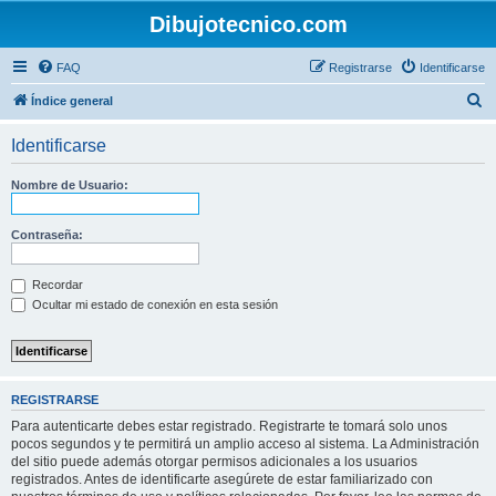
Dibujotecnico.com
FAQ
Registrarse
Identificarse
B
Índice general
u
Identificarse
s
c
Nombre de Usuario:
a
r
Contraseña:
Recordar
Ocultar mi estado de conexión en esta sesión
REGISTRARSE
Para autenticarte debes estar registrado. Registrarte te tomará solo unos
pocos segundos y te permitirá un amplio acceso al sistema. La Administración
del sitio puede además otorgar permisos adicionales a los usuarios
registrados. Antes de identificarte asegúrete de estar familiarizado con