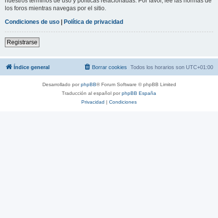
nuestros términos de uso y políticas relacionadas. Por favor, lee las normas de
los foros mientras navegas por el sitio.
Condiciones de uso
|
Política de privacidad
Registrarse
Índice general
Borrar cookies
Todos los horarios son
UTC+01:00
Desarrollado por
phpBB
® Forum Software © phpBB Limited
Traducción al español por
phpBB España
Privacidad
|
Condiciones