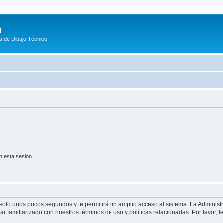
m
a de Dibujo Técnico
n esta sesión
á solo unos pocos segundos y te permitirá un amplio acceso al sistema. La Adminis
tar familiarizado con nuestros términos de uso y políticas relacionadas. Por favor, l