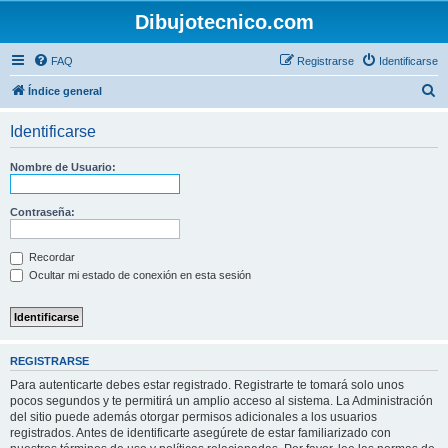
Dibujotecnico.com
FAQ
Registrarse
Identificarse
B
Índice general
u
Identificarse
s
c
Nombre de Usuario:
a
r
Contraseña:
Recordar
Ocultar mi estado de conexión en esta sesión
REGISTRARSE
Para autenticarte debes estar registrado. Registrarte te tomará solo unos
pocos segundos y te permitirá un amplio acceso al sistema. La Administración
del sitio puede además otorgar permisos adicionales a los usuarios
registrados. Antes de identificarte asegúrete de estar familiarizado con