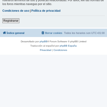
nuestros términos de uso y políticas relacionadas. Por favor, lee las normas de
los foros mientras navegas por el sitio.
Condiciones de uso
|
Política de privacidad
Registrarse
Índice general
Borrar cookies
Todos los horarios son
UTC+01:00
Desarrollado por
phpBB
® Forum Software © phpBB Limited
Traducción al español por
phpBB España
Privacidad
|
Condiciones