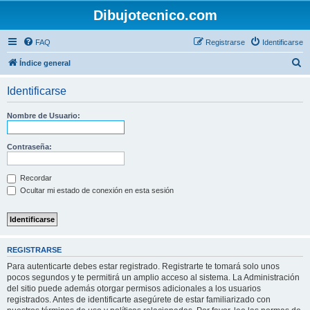
Dibujotecnico.com
FAQ
Registrarse
Identificarse
B
Índice general
u
Identificarse
s
c
Nombre de Usuario:
a
r
Contraseña:
Recordar
Ocultar mi estado de conexión en esta sesión
REGISTRARSE
Para autenticarte debes estar registrado. Registrarte te tomará solo unos
pocos segundos y te permitirá un amplio acceso al sistema. La Administración
del sitio puede además otorgar permisos adicionales a los usuarios
registrados. Antes de identificarte asegúrete de estar familiarizado con