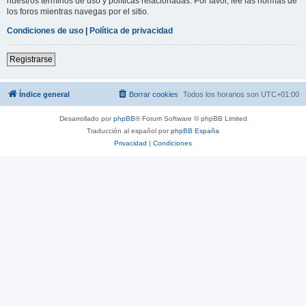
nuestros términos de uso y políticas relacionadas. Por favor, lee las normas de
los foros mientras navegas por el sitio.
Condiciones de uso
|
Política de privacidad
Registrarse
Índice general
Borrar cookies
Todos los horarios son
UTC+01:00
Desarrollado por
phpBB
® Forum Software © phpBB Limited
Traducción al español por
phpBB España
Privacidad
|
Condiciones