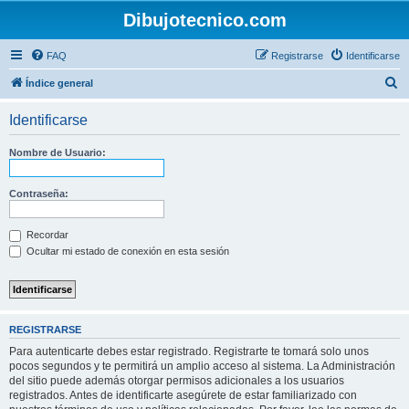
Dibujotecnico.com
FAQ
Registrarse
Identificarse
B
Índice general
u
Identificarse
s
c
Nombre de Usuario:
a
r
Contraseña:
Recordar
Ocultar mi estado de conexión en esta sesión
REGISTRARSE
Para autenticarte debes estar registrado. Registrarte te tomará solo unos
pocos segundos y te permitirá un amplio acceso al sistema. La Administración
del sitio puede además otorgar permisos adicionales a los usuarios
registrados. Antes de identificarte asegúrete de estar familiarizado con