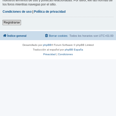
nuestros términos de uso y políticas relacionadas. Por favor, lee las normas de
los foros mientras navegas por el sitio.
Condiciones de uso
|
Política de privacidad
Registrarse
Índice general
Borrar cookies
Todos los horarios son
UTC+01:00
Desarrollado por
phpBB
® Forum Software © phpBB Limited
Traducción al español por
phpBB España
Privacidad
|
Condiciones