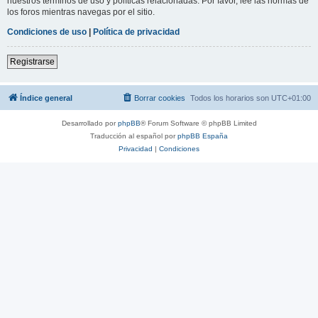
nuestros términos de uso y políticas relacionadas. Por favor, lee las normas de
los foros mientras navegas por el sitio.
Condiciones de uso
|
Política de privacidad
Registrarse
Índice general
Borrar cookies
Todos los horarios son
UTC+01:00
Desarrollado por
phpBB
® Forum Software © phpBB Limited
Traducción al español por
phpBB España
Privacidad
|
Condiciones