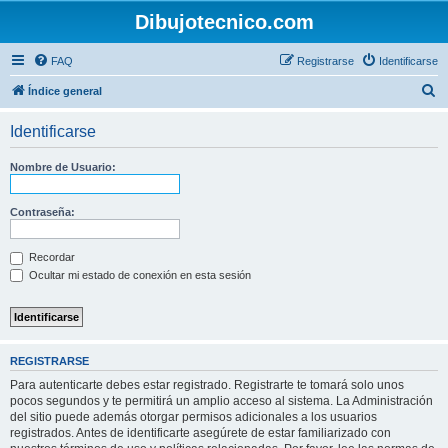
Dibujotecnico.com
FAQ
Registrarse
Identificarse
B
Índice general
u
Identificarse
s
c
Nombre de Usuario:
a
r
Contraseña:
Recordar
Ocultar mi estado de conexión en esta sesión
REGISTRARSE
Para autenticarte debes estar registrado. Registrarte te tomará solo unos
pocos segundos y te permitirá un amplio acceso al sistema. La Administración
del sitio puede además otorgar permisos adicionales a los usuarios
registrados. Antes de identificarte asegúrete de estar familiarizado con