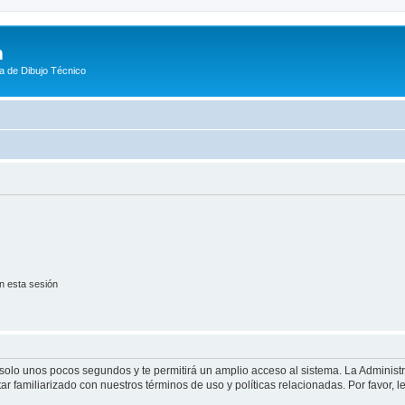
m
a de Dibujo Técnico
n esta sesión
á solo unos pocos segundos y te permitirá un amplio acceso al sistema. La Adminis
tar familiarizado con nuestros términos de uso y políticas relacionadas. Por favor, l