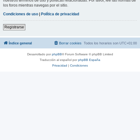
nuestros términos de uso y políticas relacionadas. Por favor, lee las normas de
los foros mientras navegas por el sitio.
Condiciones de uso
|
Política de privacidad
Registrarse
Índice general
Borrar cookies
Todos los horarios son
UTC+01:00
Desarrollado por
phpBB
® Forum Software © phpBB Limited
Traducción al español por
phpBB España
Privacidad
|
Condiciones