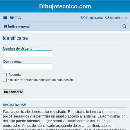
Dibujotecnico.com
FAQ
Registrarse
Identificarse
B
Índice general
u
Identificarse
s
c
Nombre de Usuario:
a
r
Contraseña:
Recordar
Ocultar mi estado de conexión en esta sesión
REGISTRARSE
Para autenticarte debes estar registrado. Registrarte te tomará solo unos
pocos segundos y te permitirá un amplio acceso al sistema. La Administración
del sitio puede además otorgar permisos adicionales a los usuarios
registrados. Antes de identificarte asegúrete de estar familiarizado con