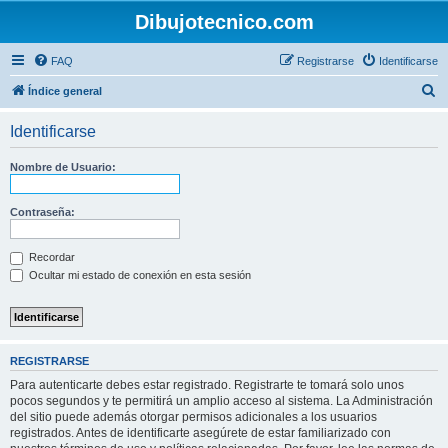
Dibujotecnico.com
FAQ
Registrarse
Identificarse
B
Índice general
u
Identificarse
s
c
Nombre de Usuario:
a
r
Contraseña:
Recordar
Ocultar mi estado de conexión en esta sesión
REGISTRARSE
Para autenticarte debes estar registrado. Registrarte te tomará solo unos
pocos segundos y te permitirá un amplio acceso al sistema. La Administración
del sitio puede además otorgar permisos adicionales a los usuarios
registrados. Antes de identificarte asegúrete de estar familiarizado con