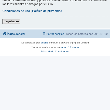
nuestros términos de uso y políticas relacionadas. Por favor, lee las normas de
los foros mientras navegas por el sitio.
Condiciones de uso
|
Política de privacidad
Registrarse
Índice general
Borrar cookies
Todos los horarios son
UTC+01:00
Desarrollado por
phpBB
® Forum Software © phpBB Limited
Traducción al español por
phpBB España
Privacidad
|
Condiciones