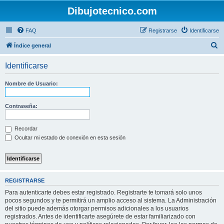
Dibujotecnico.com
FAQ
Registrarse
Identificarse
B
Índice general
u
Identificarse
s
c
Nombre de Usuario:
a
r
Contraseña:
Recordar
Ocultar mi estado de conexión en esta sesión
REGISTRARSE
Para autenticarte debes estar registrado. Registrarte te tomará solo unos
pocos segundos y te permitirá un amplio acceso al sistema. La Administración
del sitio puede además otorgar permisos adicionales a los usuarios
registrados. Antes de identificarte asegúrete de estar familiarizado con