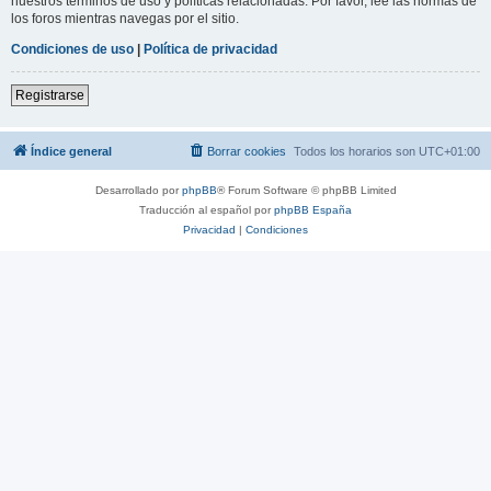
nuestros términos de uso y políticas relacionadas. Por favor, lee las normas de
los foros mientras navegas por el sitio.
Condiciones de uso
|
Política de privacidad
Registrarse
Índice general
Borrar cookies
Todos los horarios son
UTC+01:00
Desarrollado por
phpBB
® Forum Software © phpBB Limited
Traducción al español por
phpBB España
Privacidad
|
Condiciones