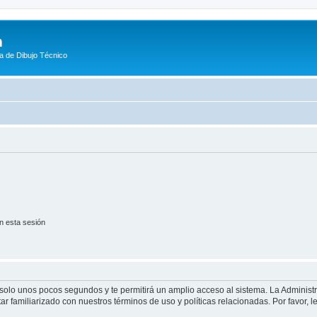
m
a de Dibujo Técnico
n esta sesión
á solo unos pocos segundos y te permitirá un amplio acceso al sistema. La Adminis
tar familiarizado con nuestros términos de uso y políticas relacionadas. Por favor, l