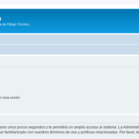
m
a de Dibujo Técnico
n esta sesión
á solo unos pocos segundos y te permitirá un amplio acceso al sistema. La Adminis
tar familiarizado con nuestros términos de uso y políticas relacionadas. Por favor, l