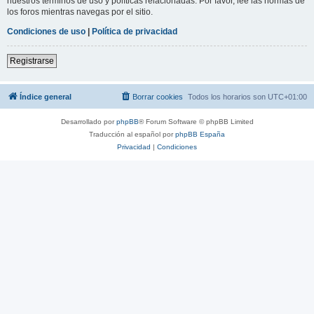
nuestros términos de uso y políticas relacionadas. Por favor, lee las normas de
los foros mientras navegas por el sitio.
Condiciones de uso
|
Política de privacidad
Registrarse
Índice general
Borrar cookies
Todos los horarios son
UTC+01:00
Desarrollado por
phpBB
® Forum Software © phpBB Limited
Traducción al español por
phpBB España
Privacidad
|
Condiciones