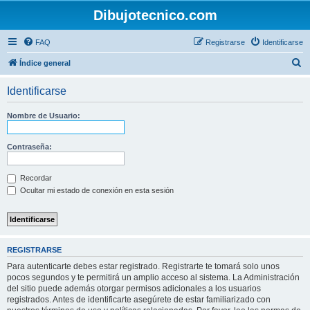
Dibujotecnico.com
FAQ
Registrarse
Identificarse
B
Índice general
u
Identificarse
s
c
Nombre de Usuario:
a
r
Contraseña:
Recordar
Ocultar mi estado de conexión en esta sesión
REGISTRARSE
Para autenticarte debes estar registrado. Registrarte te tomará solo unos
pocos segundos y te permitirá un amplio acceso al sistema. La Administración
del sitio puede además otorgar permisos adicionales a los usuarios
registrados. Antes de identificarte asegúrete de estar familiarizado con