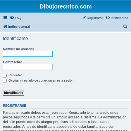
Dibujotecnico.com
FAQ
Registrarse
Identificarse
B
Índice general
u
Identificarse
s
c
Nombre de Usuario:
a
r
Contraseña:
Recordar
Ocultar mi estado de conexión en esta sesión
REGISTRARSE
Para autenticarte debes estar registrado. Registrarte te tomará solo unos
pocos segundos y te permitirá un amplio acceso al sistema. La Administración
del sitio puede además otorgar permisos adicionales a los usuarios
registrados. Antes de identificarte asegúrete de estar familiarizado con