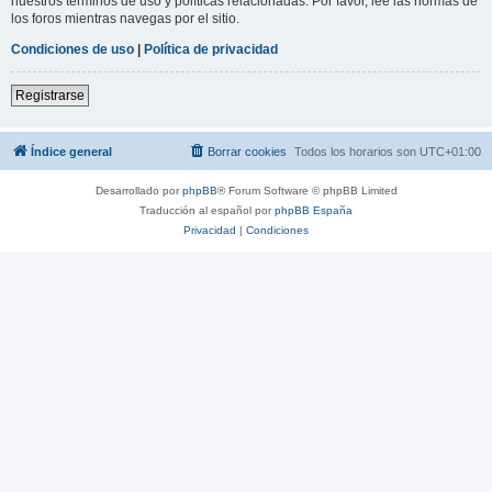
nuestros términos de uso y políticas relacionadas. Por favor, lee las normas de
los foros mientras navegas por el sitio.
Condiciones de uso
|
Política de privacidad
Registrarse
Índice general
Borrar cookies
Todos los horarios son
UTC+01:00
Desarrollado por
phpBB
® Forum Software © phpBB Limited
Traducción al español por
phpBB España
Privacidad
|
Condiciones