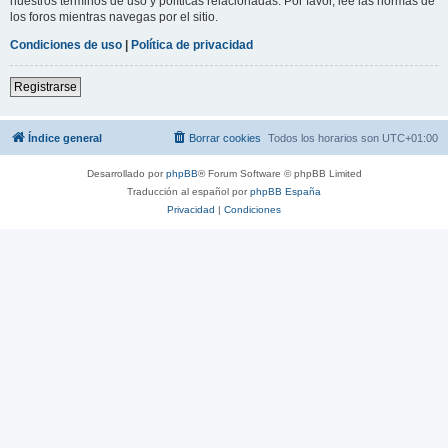
nuestros términos de uso y políticas relacionadas. Por favor, lee las normas de
los foros mientras navegas por el sitio.
Condiciones de uso
|
Política de privacidad
Registrarse
Índice general
Borrar cookies
Todos los horarios son
UTC+01:00
Desarrollado por
phpBB
® Forum Software © phpBB Limited
Traducción al español por
phpBB España
Privacidad
|
Condiciones