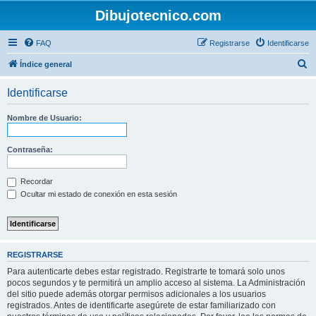
Dibujotecnico.com
FAQ
Registrarse
Identificarse
B
Índice general
u
Identificarse
s
c
Nombre de Usuario:
a
r
Contraseña:
Recordar
Ocultar mi estado de conexión en esta sesión
REGISTRARSE
Para autenticarte debes estar registrado. Registrarte te tomará solo unos
pocos segundos y te permitirá un amplio acceso al sistema. La Administración
del sitio puede además otorgar permisos adicionales a los usuarios
registrados. Antes de identificarte asegúrete de estar familiarizado con