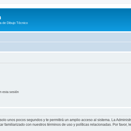
m
a de Dibujo Técnico
n esta sesión
á solo unos pocos segundos y te permitirá un amplio acceso al sistema. La Adminis
tar familiarizado con nuestros términos de uso y políticas relacionadas. Por favor, l