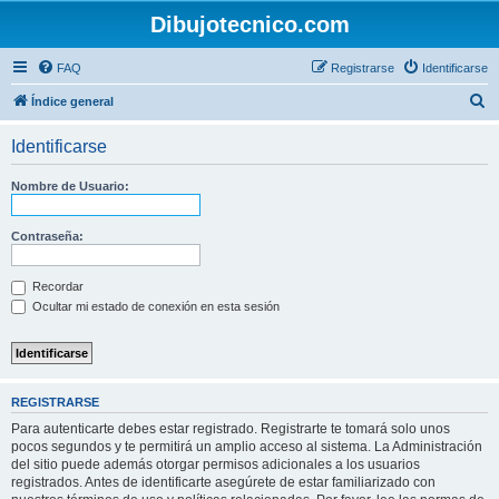
Dibujotecnico.com
FAQ
Registrarse
Identificarse
B
Índice general
u
Identificarse
s
c
Nombre de Usuario:
a
r
Contraseña:
Recordar
Ocultar mi estado de conexión en esta sesión
REGISTRARSE
Para autenticarte debes estar registrado. Registrarte te tomará solo unos
pocos segundos y te permitirá un amplio acceso al sistema. La Administración
del sitio puede además otorgar permisos adicionales a los usuarios
registrados. Antes de identificarte asegúrete de estar familiarizado con