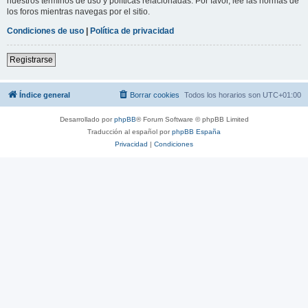
nuestros términos de uso y políticas relacionadas. Por favor, lee las normas de
los foros mientras navegas por el sitio.
Condiciones de uso
|
Política de privacidad
Registrarse
Índice general
Borrar cookies
Todos los horarios son
UTC+01:00
Desarrollado por
phpBB
® Forum Software © phpBB Limited
Traducción al español por
phpBB España
Privacidad
|
Condiciones