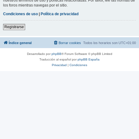
nuestros términos de uso y políticas relacionadas. Por favor, lee las normas de
los foros mientras navegas por el sitio.
Condiciones de uso
|
Política de privacidad
Registrarse
Índice general
Borrar cookies
Todos los horarios son
UTC+01:00
Desarrollado por
phpBB
® Forum Software © phpBB Limited
Traducción al español por
phpBB España
Privacidad
|
Condiciones