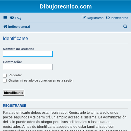
Dibujotecnico.com
FAQ
Registrarse
Identificarse
B
Índice general
u
Identificarse
s
c
Nombre de Usuario:
a
r
Contraseña:
Recordar
Ocultar mi estado de conexión en esta sesión
REGISTRARSE
Para autenticarte debes estar registrado. Registrarte te tomará solo unos
pocos segundos y te permitirá un amplio acceso al sistema. La Administración
del sitio puede además otorgar permisos adicionales a los usuarios
registrados. Antes de identificarte asegúrete de estar familiarizado con