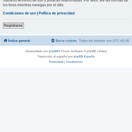
nuestros términos de uso y políticas relacionadas. Por favor, lee las normas de
los foros mientras navegas por el sitio.
Condiciones de uso
|
Política de privacidad
Registrarse
Índice general
Borrar cookies
Todos los horarios son
UTC+01:00
Desarrollado por
phpBB
® Forum Software © phpBB Limited
Traducción al español por
phpBB España
Privacidad
|
Condiciones