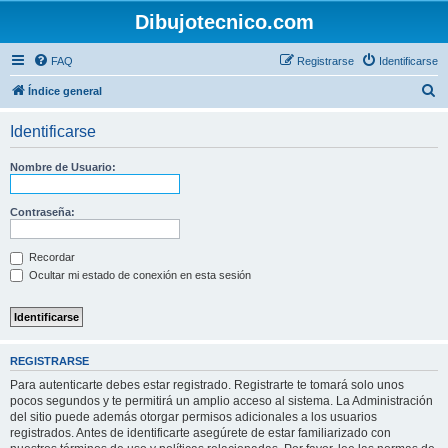
Dibujotecnico.com
FAQ
Registrarse
Identificarse
B
Índice general
u
Identificarse
s
c
Nombre de Usuario:
a
r
Contraseña:
Recordar
Ocultar mi estado de conexión en esta sesión
REGISTRARSE
Para autenticarte debes estar registrado. Registrarte te tomará solo unos
pocos segundos y te permitirá un amplio acceso al sistema. La Administración
del sitio puede además otorgar permisos adicionales a los usuarios
registrados. Antes de identificarte asegúrete de estar familiarizado con