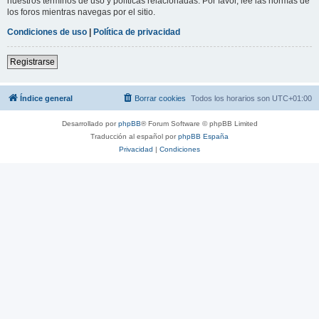
nuestros términos de uso y políticas relacionadas. Por favor, lee las normas de
los foros mientras navegas por el sitio.
Condiciones de uso
|
Política de privacidad
Registrarse
Índice general
Borrar cookies
Todos los horarios son
UTC+01:00
Desarrollado por
phpBB
® Forum Software © phpBB Limited
Traducción al español por
phpBB España
Privacidad
|
Condiciones