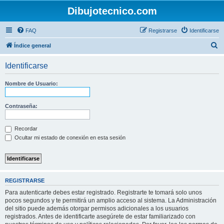
Dibujotecnico.com
FAQ
Registrarse
Identificarse
B
Índice general
u
Identificarse
s
c
Nombre de Usuario:
a
r
Contraseña:
Recordar
Ocultar mi estado de conexión en esta sesión
REGISTRARSE
Para autenticarte debes estar registrado. Registrarte te tomará solo unos
pocos segundos y te permitirá un amplio acceso al sistema. La Administración
del sitio puede además otorgar permisos adicionales a los usuarios
registrados. Antes de identificarte asegúrete de estar familiarizado con