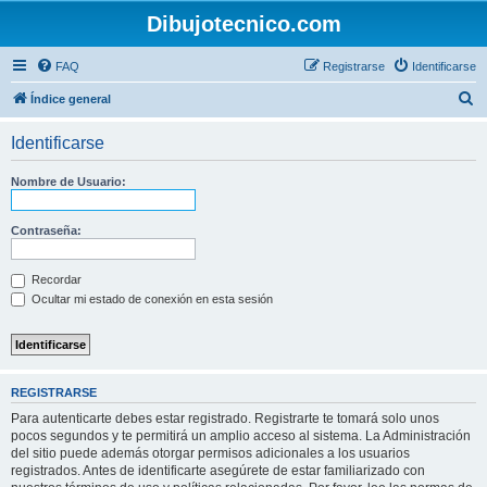
Dibujotecnico.com
FAQ
Registrarse
Identificarse
B
Índice general
u
Identificarse
s
c
Nombre de Usuario:
a
r
Contraseña:
Recordar
Ocultar mi estado de conexión en esta sesión
REGISTRARSE
Para autenticarte debes estar registrado. Registrarte te tomará solo unos
pocos segundos y te permitirá un amplio acceso al sistema. La Administración
del sitio puede además otorgar permisos adicionales a los usuarios
registrados. Antes de identificarte asegúrete de estar familiarizado con