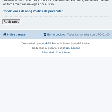
nuestros términos de uso y políticas relacionadas. Por favor, lee las normas de
los foros mientras navegas por el sitio.
Condiciones de uso
|
Política de privacidad
Registrarse
Índice general
Borrar cookies
Todos los horarios son
UTC+01:00
Desarrollado por
phpBB
® Forum Software © phpBB Limited
Traducción al español por
phpBB España
Privacidad
|
Condiciones