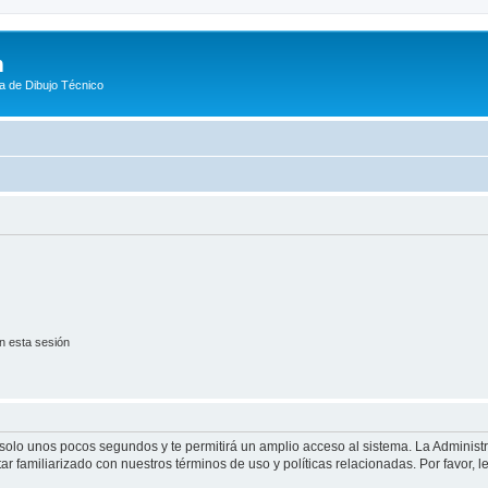
m
a de Dibujo Técnico
n esta sesión
á solo unos pocos segundos y te permitirá un amplio acceso al sistema. La Adminis
tar familiarizado con nuestros términos de uso y políticas relacionadas. Por favor, l