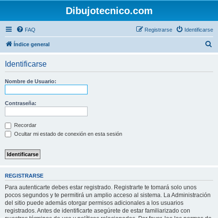
Dibujotecnico.com
FAQ
Registrarse
Identificarse
B
Índice general
u
Identificarse
s
c
Nombre de Usuario:
a
r
Contraseña:
Recordar
Ocultar mi estado de conexión en esta sesión
REGISTRARSE
Para autenticarte debes estar registrado. Registrarte te tomará solo unos
pocos segundos y te permitirá un amplio acceso al sistema. La Administración
del sitio puede además otorgar permisos adicionales a los usuarios
registrados. Antes de identificarte asegúrete de estar familiarizado con