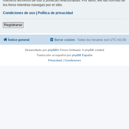
nuestros términos de uso y políticas relacionadas. Por favor, lee las normas de
los foros mientras navegas por el sitio.
Condiciones de uso
|
Política de privacidad
Registrarse
Índice general
Borrar cookies
Todos los horarios son
UTC+01:00
Desarrollado por
phpBB
® Forum Software © phpBB Limited
Traducción al español por
phpBB España
Privacidad
|
Condiciones