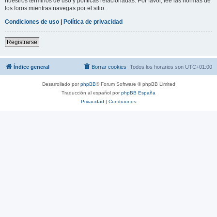
nuestros términos de uso y políticas relacionadas. Por favor, lee las normas de
los foros mientras navegas por el sitio.
Condiciones de uso
|
Política de privacidad
Registrarse
Índice general
Borrar cookies
Todos los horarios son
UTC+01:00
Desarrollado por
phpBB
® Forum Software © phpBB Limited
Traducción al español por
phpBB España
Privacidad
|
Condiciones