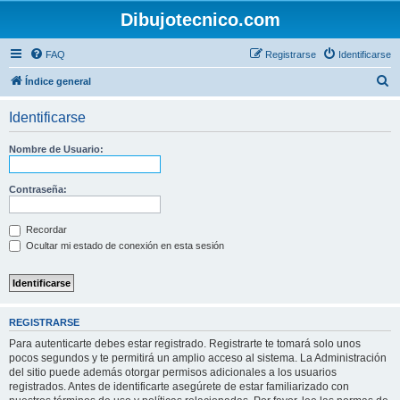
Dibujotecnico.com
FAQ
Registrarse
Identificarse
B
Índice general
u
Identificarse
s
c
Nombre de Usuario:
a
r
Contraseña:
Recordar
Ocultar mi estado de conexión en esta sesión
REGISTRARSE
Para autenticarte debes estar registrado. Registrarte te tomará solo unos
pocos segundos y te permitirá un amplio acceso al sistema. La Administración
del sitio puede además otorgar permisos adicionales a los usuarios
registrados. Antes de identificarte asegúrete de estar familiarizado con